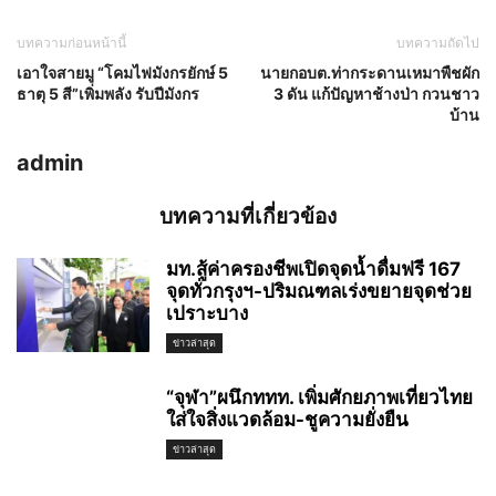
บทความก่อนหน้านี้
บทความถัดไป
เอาใจสายมู “โคมไฟมังกรยักษ์ 5
นายกอบต.ท่ากระดานเหมาพืชผัก
ธาตุ 5 สี”เพิ่มพลัง รับปีมังกร
3 ดัน แก้ปัญหาช้างป่า กวนชาว
บ้าน
admin
บทความที่เกี่ยวข้อง
มท.สู้ค่าครองชีพเปิดจุดน้ำดื่มฟรี 167
จุดทั่วกรุงฯ-ปริมณฑลเร่งขยายจุดช่วย
เปราะบาง
ข่าวล่าสุด
“จุฬา”ผนึกททท. เพิ่มศักยภาพเที่ยวไทย
ใส่ใจสิ่งแวดล้อม-ชูความยั่งยืน
ข่าวล่าสุด