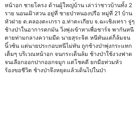
หน้าอก ชายโครง ด้านผู้ใหญ่บ้าน เล่าว่าชาวบ้านทั้ง 2
ราย นอนเฝ้าสวน อยู่ที่ ชายป่าหนองปรือ หมู่ที่ 21 บ้าน
หัวฝาย ต.คลองตะเกรา อ.ท่าตะเกียบ จ.ฉะเชิงเทรา จู่ๆ
ช้างป่าในอาการตกมัน วิ่งพุ่งเข้าหาเพื่อชาร์จ พากันหนี
ตายท่ามกลางความมืด นายสุระจิต หนีทันแต่ก็ล้มจน
นิ้วซ้น แต่นายประกอบหนีไม่ทัน ถูกช้างป่าพุ่งกระแทก
เต็มๆ บริเวณหน้าอก จนกระเด็นล้ม ช้างป่าใช้งวงฟาด
จนเลือกออกปากออกจมูก แต่โชคดี ยกมือท่วมหัว
ร้องขอชีวิต ช้างป่าจึงหยุดแล้วเดินไปในป่า