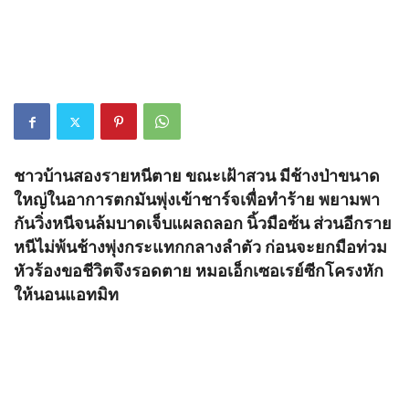
ชาวบ้านสองรายหนีตาย ขณะเฝ้าสวน มีช้างป่าขนาด
ใหญ่ในอาการตกมันพุ่งเข้าชาร์จเพื่อทำร้าย พยามพา
กันวิ่งหนีจนล้มบาดเจ็บแผลถลอก นิ้วมือซ้น ส่วนอีกราย
หนีไม่พ้นช้างพุ่งกระแทกกลางลำตัว ก่อนจะยกมือท่วม
หัวร้องขอชีวิตจึงรอดตาย หมอเอ็กเซอเรย์ซีกโครงหัก
ให้นอนแอทมิท