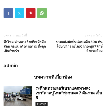
บทความก่อนหน้านี้
บทความถัดไป
หึงโหด!จ่าทหารยิงอดีตเมียดับ
รวมพลังนักปั่นน่องเหล็ก 500 คัน
สลด ก่อนฆ่าตัวตายตาม ทิ้งลูก
ใจบุญนำรายได้เข้ากองทุนพิทักษ์
เป็นกำพร้า
สิ่งแวดล้อม
admin
บทความที่เกี่ยวข้อง
ระทึก!เทรลเลอร์เบรกแตกทางลง
เขา”ศาลปูโทน”พุ่งชนดะ 7 คันรวด เจ็บ
5
ข่าวล่าสุด