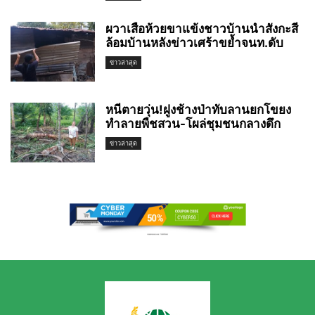
ผวาเสือห้วยขาแข้งชาวบ้านนำสังกะสี
ล้อมบ้านหลังข่าวเศร้าขย้ำจนท.ดับ
ข่าวล่าสุด
หนีตายวุ่น!ฝูงช้างป่าทับลานยกโขยง
ทำลายพืชสวน-โผล่ชุมชนกลางดึก
ข่าวล่าสุด