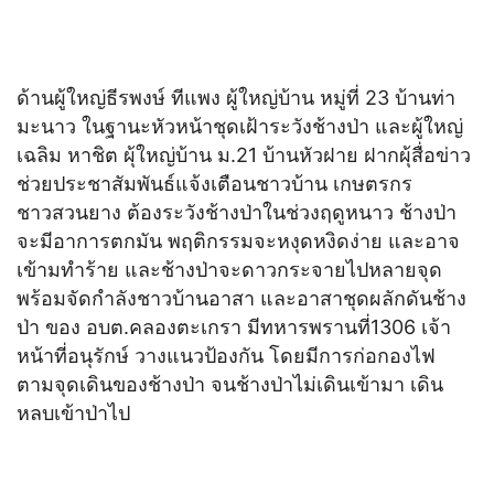
ด้านผู้ใหญ่ธีรพงษ์ ทีแพง ผู้ใหญ่บ้าน หมู่ที่ 23 บ้านท่า
มะนาว ในฐานะหัวหน้าชุดเฝ้าระวังช้างป่า และผู้ใหญ่
เฉลิม หาชิต ผุ้ใหญ่บ้าน ม.21 บ้านหัวฝาย ฝากผุ้สื่อข่าว
ช่วยประชาสัมพันธ์แจ้งเตือนชาวบ้าน เกษตรกร
ชาวสวนยาง ต้องระวังช้างป่าในช่วงฤดูหนาว ช้างป่า
จะมีอาการตกมัน พฤติกรรมจะหงุดหงิดง่าย และอาจ
เข้ามทำร้าย และช้างป่าจะดาวกระจายไปหลายจุด
พร้อมจัดกำลังชาวบ้านอาสา และอาสาชุดผลักดันช้าง
ป่า ของ อบต.คลองตะเกรา มีทหารพรานที่1306 เจ้า
หน้าที่อนุรักษ์ วางแนวป้องกัน โดยมีการก่อกองไฟ
ตามจุดเดินของช้างป่า จนช้างป่าไม่เดินเข้ามา เดิน
หลบเข้าป่าไป