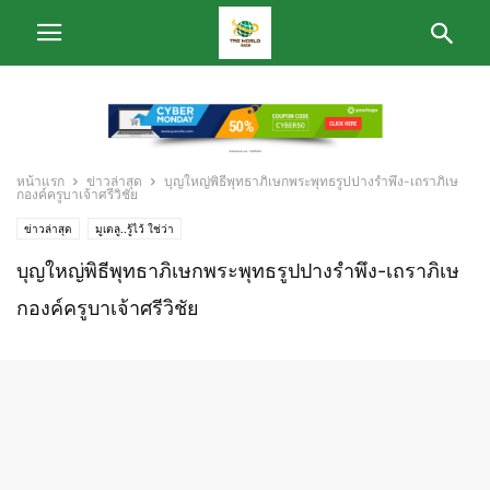
หน้าแรก
ข่าวล่าสุด
บุญใหญ่พิธีพุทธาภิเษกพระพุทธรูปปางรำพึง-เถราภิเษ
กองค์ครูบาเจ้าศรีวิชัย
ข่าวล่าสุด
มูเตลู..รู้ไว้ ใช่ว่า
บุญใหญ่พิธีพุทธาภิเษกพระพุทธรูปปางรำพึง-เถราภิเษ
กองค์ครูบาเจ้าศรีวิชัย