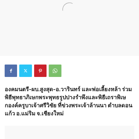
องคมนตรี-ผบ.สูงสุด-อ.วารินทร์ และพ่อเลี้ยงหล้า ร่วม
พิธีพุทธาภิเษกพระพุทธรูปปางรำพึงและพิธีเถราพิเษ
กองค์ครูบาเจ้าศรีวิชัย ที่ข่วงพระเจ้าล้านนา ตำบลดอน
แก้ว อ.แม่ริม จ.เชียงใหม่