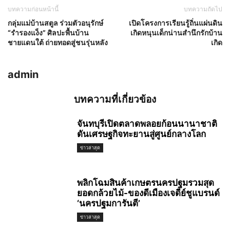
บทความก่อนหน้านี้
บทความถัดไป
กลุ่มแม่บ้านสตูล ร่วมตัวอนุรักษ์
เปิดโครงการเรียนรู้ถิ่นแผ่นดิน
“รำรองแง็ง” ศิลปะพื้นบ้าน
เกิดหนุนเด็กน่านสำนึกรักบ้าน
ชายแดนใต้ ถ่ายทอดสู่ชนรุ่นหลัง
เกิด
admin
บทความที่เกี่ยวข้อง
จันทบุรีเปิดตลาดพลอยก้อนนานาชาติ
ดันเศรษฐกิจทะยานสู่ศูนย์กลางโลก
ข่าวล่าสุด
พลิกโฉมสินค้าเกษตรนครปฐมรวมสุด
ยอดกล้วยไม้-ของดีเมืองเจดีย์ชูแบรนด์
‘นครปฐมการันตี’
ข่าวล่าสุด