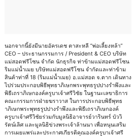
นอกจากนี้ยังมีนายอัครเดช ตาสะหลี “พ่อเลี้ยงหล้า”
CEO – ประธานกรรมการ / President & CEO บริษัท
แม่สอดฟรีโซน จำกัด นักธุรกิจ ท่าข้ามแม่สอดฟรีโซน
ริมแม่น้ำเมย บริษัทแม่สอดฟรีโซน จำกัดและท่าข้าม
สินค้าท่าที่ 18 (ริมแม่น้ำเมย) อ.แม่สอด จ.ตาก เดินทาง
ไปร่วมประกอบพิธีพุทธาภิเษกพระพุทธรูปปางรำพึงและ
พิธีเถราภิเษกองค์ครูบาเจ้าศรีวิชัย ในฐานะเลขาธิการ
คณะกรรมการฝ่ายฆราวาส ในการประกอบพิธีพุทธ
าภิเษกพระพุทธรูปปางรำพึงและพิธีเถราภิเษกองค์
ครูบาเจ้าศรีวิชัยร่วมกับมูลนิธิอาจารย์วารินทร์ บัววิ
รัตน์เลิศ และมูลนิธิข่วงพระเจ้าล้านนา เพื่อหนุนเสริม
การเผยแพร่และประกาศเกียรติคุณองค์ครูบาเจ้าศรี