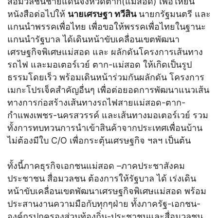
สื่อมวลชนชายแดนจังหวัดตาก(แม่สอด) เพื่อให้ยื่น
หนังสือต่อไปให้
นายเศรษฐา ทวีสิน
นายกรัฐมนตรี และ
แกนนำพรรคเพื่อไทย เพื่อขอให้พรรคเพื่อไทยในฐานะ
แกนนำรัฐบาล ได้เดินหน้าขับเคลื่อนเขตพัฒนา
เศรษฐกิจพิเศษแม่สอด และ ผลักดันโครงการเส้นทาง
รถไฟ และมอเตอร์เวย์ ตาก-แม่สอด ให้เกิดเป็นรูป
ธรรมโดยเร็ว พร้อมเดินหน้าร่วมกันผลักดัน โครงการ
เมกะโปรเจ็คสำคัญอื่นๆ เพื่อต่อยอดการพัฒนาแนวเส้น
ทางการก่อสร้างเส้นทางรถไฟสายแม่สอด-ตาก-
กำแพงเพชร-นครสวรรค์ และเส้นทางมอเตอร์เวย์ รวม
ทั้งการทบทวนการนำเข้าสินค้าจากประเทศเพื่อนบ้าน
ไม่ต้องมีใบ C/O เพื่อกระตุ้นเศรษฐกิจ ฯลฯ เป็นต้น
ทั้งนี้ภาคธุรกิจเอกชนแม่สอด –ภาคประชาสังคม
ประชาชน สื่อมวลชน ต้องการให้รัฐบาล ได้ เร่งเดิน
หน้าขับเคลื่อนเขตพัฒนาเศรษฐกิจพิเศษแม่สอด พร้อม
ประสานงานความมือกับทุกๆฝ่าย ทั้งภาครัฐ-เอกชน-
องค์กรปกครองส่วนท้องถิ่น-ประชาชนและสื่อมวลชน