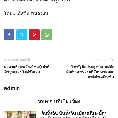
โดย….อัศวิน พินิจวงษ์
บทความก่อนหน้านี้
บทความถัดไป
คอหวยฮือฮาเสี่ยงโชคปู่เต่าดำ
ปักหลัฐปิดประตู อบต. แม่ท้อ
ใหญ่พบเลขโผล่ชัดเจน
คัดค้านการลงมติสัมปทานดอย
ชาติทำเหมืองหิน
admin
บทความที่เกี่ยวข้อง
“กินทั้งวัน ฟินทั้งวัน เมืองตรัง 9 มื้อ”