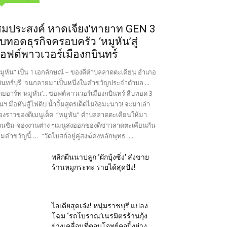
สมประสงค์ หาดเจียง’ทายาท GEN 3
ืบทอดธุรกิจครอบครัว ‘หมูหัน’สู่
อฟต์พาวเวอร์เมืองกบินทร์
มูหัน” เป็น 1 เอกลักษณ์ – ของดีตำบลลาดตะเคียน อำเภอ
ินทร์บุรี จนกลายมาเป็นหนึ่งในคำขวัญประจำตำบล ...
ายอาร์ท หมูหัน’... ซอฟต์พาวเวอร์เมืองกบินทร์ สืบทอด 3
นฯ มือหันสู้ไฟดิบ น้ำจิ้มสูตรเด็ดไม่ง้อมะนาว! จะมาเล่า
ื่องราวของดีเมนูเด็ด “หมูหัน” ตำบลลาดตะเคียนให้มา
นชิม-จองงานต่าง ๆเมนูส่งออกของดีชาวลาดตะเคียนกัน
มคำขวัญนี้ … “วัดโบสถ์อยู่คู่สงฆ์คงหลักพุทธ .....
พลิกผืนนาปลูก ‘ผักบุ้งซิ่ง’ ส่งขาย
ร้านหมูกระทะ รายได้สุดปัง!
ไอเดียสุดเจ๋ง! หนุ่มราชบุรี แปลง
โฉม ‘รถโบราณ’เนรมิตรร้านกุ้ง
ย่างเคลื่อนที่ตอบโจทย์คอปิ้งย่าง