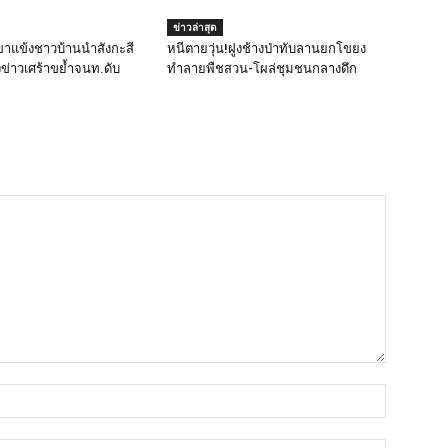
ข่าวล่าสุด
ขาแข้งชาวบ้านนำสังกะสี
หนีตายวุ่น!ฝูงช้างป่าทับลานยกโขยง
งข่าวเศร้าขย้ำจนท.ดับ
ทำลายพืชสวน-โผล่ชุมชนกลางดึก
ชื่อ*