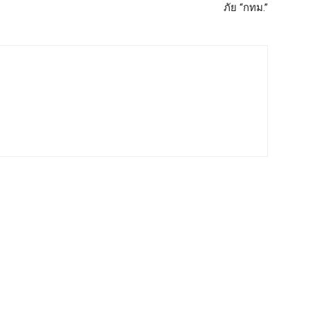
ภัย “กทม.”