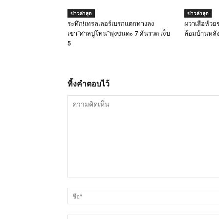
ข่าวล่าสุด
ข่าวล่าสุด
ระทึก!เทรลเลอร์เบรกแตกทางลง
ผวาเสือห้วย
เขา”ศาลปูโทน”พุ่งชนดะ 7 คันรวด เจ็บ
ล้อมบ้านหลั
5
ทิ้งคำตอบไว้
ความ
คิด
เห็น