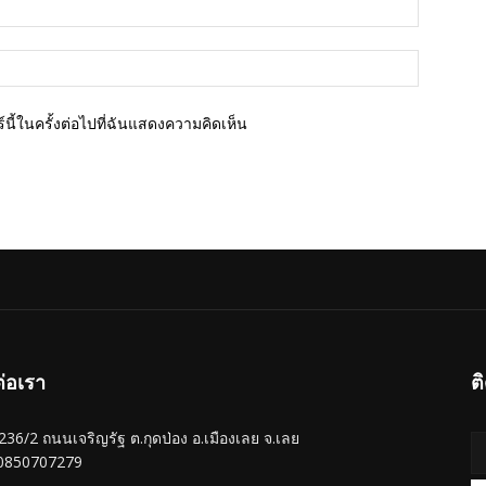
อีเมล์*
เว็บไซต์
นี้ในครั้งต่อไปที่ฉันแสดงความคิดเห็น
ต่อเรา
ต
ู่ 236/2 ถนนเจริญรัฐ ต.กุดป่อง อ.เมืองเลย จ.เลย
 0850707279