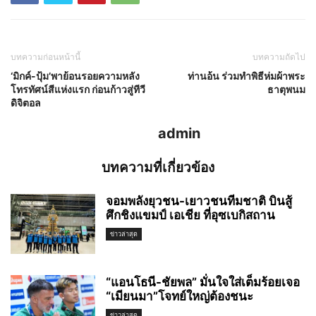
บทความก่อนหน้านี้
บทความถัดไป
‘มิกค์-ปุ้ม’พาย้อนรอยความหลัง
ท่านอ้น ร่วมทำพิธีห่มผ้าพระ
โทรทัศน์สีแห่งแรก ก่อนก้าวสู่ทีวี
ธาตุพนม
ดิจิตอล
admin
บทความที่เกี่ยวข้อง
จอมพลังยุวชน-เยาวชนทีมชาติ บินสู้
ศึกชิงแขมป์ เอเชีย ที่อุซเบกิสถาน
ข่าวล่าสุด
“แอนโธนี-ชัยพล” มั่นใจใส่เต็มร้อยเจอ
“เมียนมา”โจทย์ใหญ่ต้องชนะ
ข่าวล่าสุด