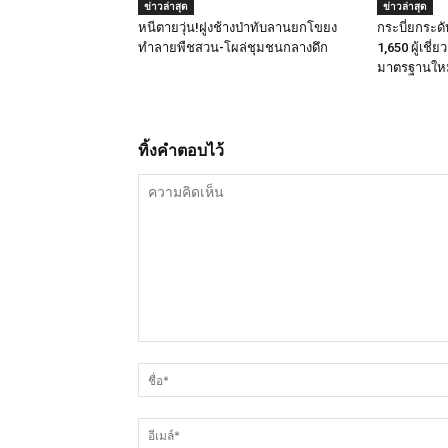
ข่าวล่าสุด
ข่าวล่าสุด
หนีตายวุ่น!ฝูงช้างป่าทับลานยกโขยง
กระบี่ยกระด
ทำลายพืชสวน-โผล่ชุมชนกลางดึก
1,650 ผู้เชี่
มาตรฐานใหม่
ทิ้งคำตอบไว้
ความ
คิด
เห็น