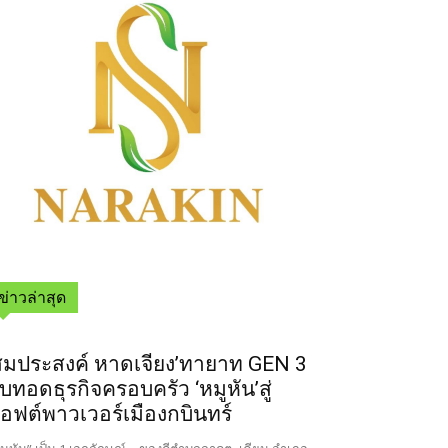
ข่าวล่าสุด
สมประสงค์ หาดเจียง’ทายาท GEN 3
ืบทอดธุรกิจครอบครัว ‘หมูหัน’สู่
อฟต์พาวเวอร์เมืองกบินทร์