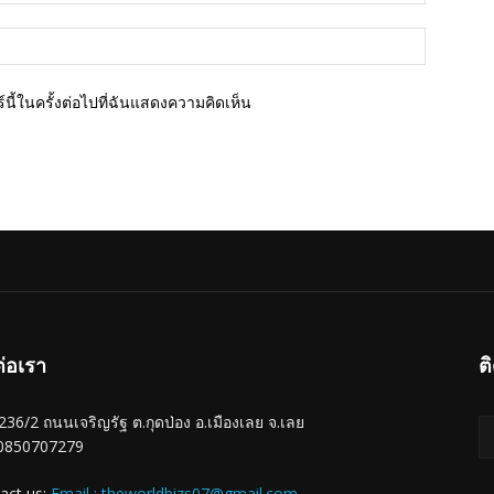
เว็บไซต์
นี้ในครั้งต่อไปที่ฉันแสดงความคิดเห็น
ต่อเรา
ต
ู่ 236/2 ถนนเจริญรัฐ ต.กุดป่อง อ.เมืองเลย จ.เลย
 0850707279
act us:
Email : theworldbizs07@gmail.com