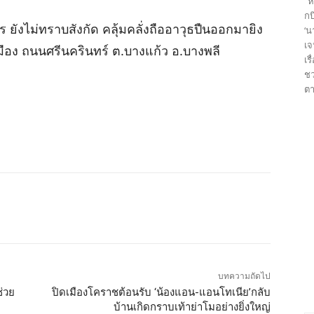
“ห
กบ
ยังไม่ทราบสังกัด คลุ้มคลั่งถืออาวุธปืนออกมายิง
‘น
เจ
เมือง ถนนศรีนครินทร์ ต.บางแก้ว อ.บางพลี
เร
ชว
ตา
บทความถัดไป
ช่วย
ปิดเมืองโคราชต้อนรับ ‘น้องแอน-แอนโทเนีย’กลับ
บ้านเกิดกราบเท้าย่าโมอย่างยิ่งใหญ่