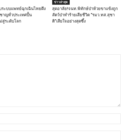
ข่าวล่าสุด
ับระบบแพทย์ฉุกเฉินไทยดึง
สุดอาลัย!จนท.พิทักษ์ป่าห้วยขาแข้งถูก
ยวชาญทั่วประเทศปั้น
สัตว์ป่าทำร้ายเสียชีวิต “รมว.ทส.สุชา
สู่ระดับโลก
ติ”เสียใจอย่างสุดซึ้ง
ชื่อ*
อีเมล์*