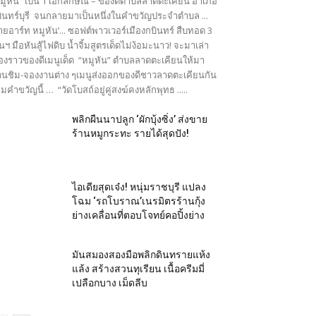
มูหัน” เป็น 1 เอกลักษณ์ – ของดีตำบลลาดตะเคียน อำเภอ
ินทร์บุรี จนกลายมาเป็นหนึ่งในคำขวัญประจำตำบล ...
ายอาร์ท หมูหัน’... ซอฟต์พาวเวอร์เมืองกบินทร์ สืบทอด 3
นฯ มือหันสู้ไฟดิบ น้ำจิ้มสูตรเด็ดไม่ง้อมะนาว! จะมาเล่า
ื่องราวของดีเมนูเด็ด “หมูหัน” ตำบลลาดตะเคียนให้มา
นชิม-จองงานต่าง ๆเมนูส่งออกของดีชาวลาดตะเคียนกัน
มคำขวัญนี้ … “วัดโบสถ์อยู่คู่สงฆ์คงหลักพุทธ .....
พลิกผืนนาปลูก ‘ผักบุ้งซิ่ง’ ส่งขาย
ร้านหมูกระทะ รายได้สุดปัง!
ไอเดียสุดเจ๋ง! หนุ่มราชบุรี แปลง
โฉม ‘รถโบราณ’เนรมิตรร้านกุ้ง
ย่างเคลื่อนที่ตอบโจทย์คอปิ้งย่าง
มันสมองสองมือพลิกดินทรายแห้ง
แล้ง สร้างสวนทุเรียน เนื้อครีมมี่
เปลือกบาง เม็ดลีบ