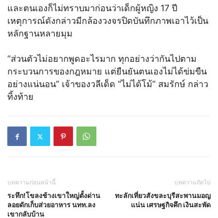
และตนเองก็ไม่ทราบมาก่อนว่าเด็กผู้หญิง 17 ปี
เหตุการณ์ดังกล่าวมีกล้องวงจรปิดบันทึกภาพเอาไว้เป็น
หลักฐานหลายมุม
“ส่วนตัวไม่อยากพูดอะไรมาก ทุกอย่างว่ากันไปตาม
กระบวนการของกฎหมาย แต่ยืนยันตนเองไม่ได้ข่มขืน
อย่างแน่นอน” เจ้าของวลีเด็ด “ไม่ได้โม้” สมรักษ์ กล่าว
ทิ้งท้าย
บทความก่อนหน้านี้
บทความถัดไป
ระทึก!โขลงช้างเขาใหญ่ตั้งด่าน
ทะลักเที่ยวสังขละบุรีสะพานมอญ
ลอยดักเก็บส่วยอาหาร นทท.ลง
แน่น เศรษฐกิจคึก เงินสะพัด
เขากลับบ้าน