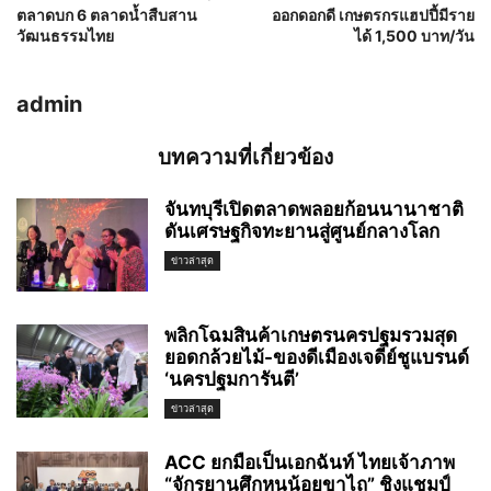
ตลาดบก 6 ตลาดน้ำสืบสาน
ออกดอกดี เกษตรกรแฮปปี้มีราย
วัฒนธรรมไทย
ได้ 1,500 บาท/วัน
admin
บทความที่เกี่ยวข้อง
จันทบุรีเปิดตลาดพลอยก้อนนานาชาติ
ดันเศรษฐกิจทะยานสู่ศูนย์กลางโลก
ข่าวล่าสุด
พลิกโฉมสินค้าเกษตรนครปฐมรวมสุด
ยอดกล้วยไม้-ของดีเมืองเจดีย์ชูแบรนด์
‘นครปฐมการันตี’
ข่าวล่าสุด
ACC ยกมือเป็นเอกฉันท์ ไทยเจ้าภาพ
“จักรยานศึกหนูน้อยขาไถ” ชิงแชมป์