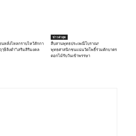
ข่าวล่าสุด
ชนหลั่งไหลกราบไหว้สักกา
สืบสานพุทธประเพณีโบราณ!
ๅษีลิงดำ”เสริมสิริมงคล
พุทธศาสนิกชนแน่นวัดโพธิ์ร่วมตักบาตร
ดอกไม้รับวันเข้าพรรษา