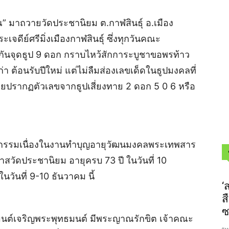
ณ” มาถวายวัดประชานิยม ต.กาฬสินธุ์ อ.เมือง
ะเจดีย์ศรีมิ่งเมืองกาฬสินธุ์ ซึ่งทุกวันคณะ
วกันจุดธูป 9 ดอก กราบไหว้สักการะบูชาขอพรท้าว
่า ต้อนรับปีใหม่ แต่ไม่ลืมส่องเลขเด็ดในธูปมงคลที่
โดยปรากฏตัวเลขจากธูปเสี่ยงทาย 2 ดอก 5 0 6 หรือ
ิจกรรมเนื่องในงานทำบุญอายุวัฒนมงคลพระเทพสาร
าสวัดประชานิยม อายุครบ 73 ปี ในวันที่ 10
ันที่ 9-10 ธันวาคม นี้
‘
ส
ซ
มนต์เจริญพระพุทธมนต์ มีพระญาณรักขิต เจ้าคณะ