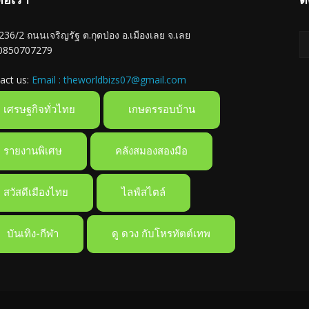
ู่ 236/2 ถนนเจริญรัฐ ต.กุดป่อง อ.เมืองเลย จ.เลย
 0850707279
act us:
Email : theworldbizs07@gmail.com
เศรษฐกิจทั่วไทย
เกษตรรอบบ้าน
รายงานพิเศษ
คลังสมองสองมือ
สวัสดีเมืองไทย
ไลฟ์สไตล์
บันเทิง-กีฬา
ดู ดวง กับโหรทัตต์เทพ