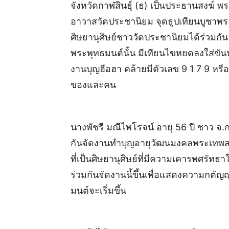
จังหวัดกาฬสินธุ์ (ธ) เป็นประธานสงฆ์ พ
อาวาสวัดประชานิยม จุดธูปเทียนบูชาพระ
ศิษยานุศิษย์ชาววัดประชานิยมได้ร่วมกั
พระพุทธมนต์นั้น มีเทียนไขหยดลงใส่ขันน
งานบุญฮือฮา คล้ายมีตัวเลข 9 1 7 9 หร
ของและคน
นางพัชรี มณีไพโรจน์ อายุ 56 ปี ชาว จ.ก
กันจัดงานทำบุญอายุวัฒนมงคลพระเทพสา
ที่เป็นศิษยานุศิษย์ที่มีความเคารพศรัท
ร่วมกันจัดงานนี้ขึ้นเพื่อแสดงความกตัญ
มนต์จะเริ่มขึ้น