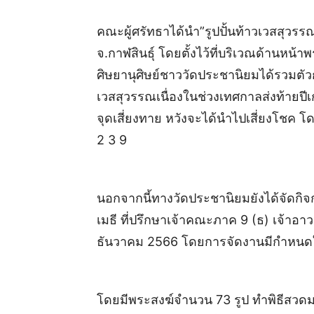
คณะผู้ศรัทธาได้นำ”รูปปั้นท้าวเวสสุวรร
จ.กาฬสินธุ์ โดยตั้งไว้ที่บริเวณด้านหน้าพร
ศิษยานุศิษย์ชาววัดประชานิยมได้รวมตั
เวสสุวรรณเนื่องในช่วงเทศกาลส่งท้ายปีเก
จุดเสี่ยงทาย หวังจะได้นำไปเสี่ยงโชค 
2 3 9
นอกจากนี้ทางวัดประชานิยมยังได้จัดก
เมธี ที่ปรึกษาเจ้าคณะภาค 9 (ธ) เจ้าอาว
ธันวาคม 2566 โดยการจัดงานมีกำหนดในว
โดยมีพระสงฆ์จำนวน 73 รูป ทำพิธีสวด