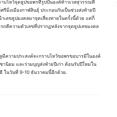
ไหว้จุดธูปขอพรที่รูปปั้นองค์ท้าวเวสสุวรรณที่
ศรีมิ่งเมืองกาฬสินธุ์ ประกอบกับเป็นช่วงส่งท้ายปี
ด้นำเลขธูปมงคลมาจุดเสี่ยงทายในครั้งนี้ด้วย แต่ก็
มารถตีความตัวเลขที่ปรากฏหลังจากจุดธูปเลขมงคล
เตลูมีความประสงค์จะกราบไหว้ขอพรขอบารมีในองค์
ชานิยม และร่วมบุญส่งท้ายปีเก่า ต้อนรับปีใหม่ใน
นวันที่ 9-10 ธันวาคมนี้อีกด้วย.