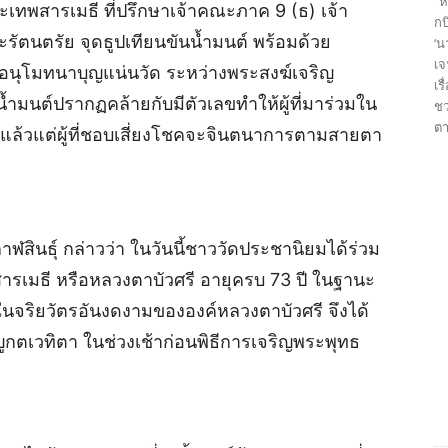
“ห
ระเทพสารเมธี ที่ปรึกษาเจ้าคณะภาค 9 (ธ) เจ้า
กบ
รัตนตรัย จุดธูปเทียนขันน้ำมนต์ พร้อมด้วย
‘น
เจ
นอนุโมทนาบุญแน่นวัด ระหว่างพระสงฆ์เจริญ
เร
้ำมนต์ปรากฏคล้ายกับมีตัวเลขทำให้ผู้ที่มาร่วมใน
ชว
ตา
ือแล้วแต่ผู้ที่ชอบเสี่ยงโชคจะจินตนาการตามสายตา
าฬสินธุ์ กล่าวว่า ในวันนี้ชาววัดประชานิยมได้ร่วม
รเมธี หรือหลวงตาบัวศรี อายุครบ 73 ปี ในฐานะ
ธาในจริยวัตรอันงดงามขององค์หลวงตาบัวศรี จึงได้
ญูกตเวทิตา ในช่วงเช้าก่อนพิธีการเจริญพระพุทธ