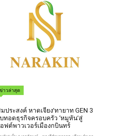
ข่าวล่าสุด
สมประสงค์ หาดเจียง’ทายาท GEN 3
ืบทอดธุรกิจครอบครัว ‘หมูหัน’สู่
อฟต์พาวเวอร์เมืองกบินทร์