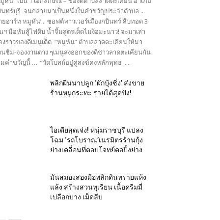
มูหัน” เป็น 1 เอกลักษณ์ – ของดีตำบลลาดตะเคียน อำเภอ
ินทร์บุรี จนกลายมาเป็นหนึ่งในคำขวัญประจำตำบล ...
ายอาร์ท หมูหัน’... ซอฟต์พาวเวอร์เมืองกบินทร์ สืบทอด 3
นฯ มือหันสู้ไฟดิบ น้ำจิ้มสูตรเด็ดไม่ง้อมะนาว! จะมาเล่า
ื่องราวของดีเมนูเด็ด “หมูหัน” ตำบลลาดตะเคียนให้มา
นชิม-จองงานต่าง ๆเมนูส่งออกของดีชาวลาดตะเคียนกัน
มคำขวัญนี้ … “วัดโบสถ์อยู่คู่สงฆ์คงหลักพุทธ .....
พลิกผืนนาปลูก ‘ผักบุ้งซิ่ง’ ส่งขาย
ร้านหมูกระทะ รายได้สุดปัง!
ไอเดียสุดเจ๋ง! หนุ่มราชบุรี แปลง
โฉม ‘รถโบราณ’เนรมิตรร้านกุ้ง
ย่างเคลื่อนที่ตอบโจทย์คอปิ้งย่าง
มันสมองสองมือพลิกดินทรายแห้ง
แล้ง สร้างสวนทุเรียน เนื้อครีมมี่
เปลือกบาง เม็ดลีบ