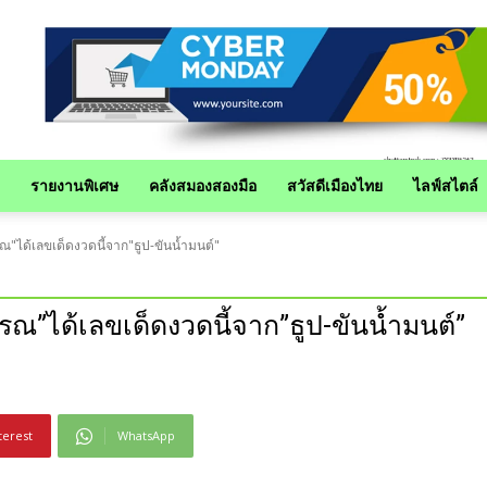
รายงานพิเศษ
คลังสมองสองมือ
สวัสดีเมืองไทย
ไลฟ์สไตล์
"ได้เลขเด็ดงวดนี้จาก"ธูป-ขันน้ำมนต์"
ณ”ได้เลขเด็ดงวดนี้จาก”ธูป-ขันน้ำมนต์”
terest
WhatsApp