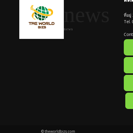
news
ที่อย
Tel.
news
Cont
© theworldbizs.com