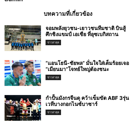
บทความที่เกี่ยวข้อง
จอมพลังยุวชน-เยาวชนทีมชาติ บินสู้
ศึกชิงแขมป์ เอเชีย ที่อุซเบกิสถาน
ข่าวล่าสุด
“แอนโธนี-ชัยพล” มั่นใจใส่เต็มร้อยเจอ
“เมียนมา”โจทย์ใหญ่ต้องชนะ
ข่าวล่าสุด
กำปั้นมังกรจีนดุ คว้าเข็มขัด ABF 3รุ่น
เวทีบางกอกไนซ์บาซาร์
ข่าวล่าสุด