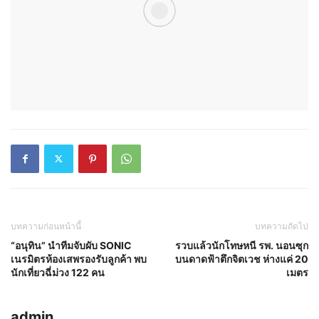
บทความก่อนหน้านี้
บทความถัดไป
“อนุทิน” นำทีมจับผับ SONIC
รวบแล้วนักโทษหนี รพ. นอนซุก
เนรมิตรห้องเสพรองรับลูกค้า พบ
บนดาดฟ้าตึกจิตเวช ห่างแค่ 20
นักเที่ยวฉี่ม่วง 122 คน
เมตร
admin