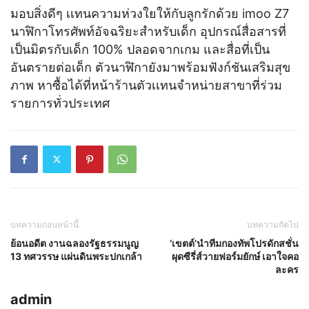
มอบสิ่งดีๆ เเทนความห่วงใยให้กับลูกรักด้วย imoo Z7
นาฬิกาโทรศัพท์อัจฉริยะสำหรับเด็ก อุปกรณ์สื่อสารที่
เป็นมิตรกับเด็ก 100% ปลอดจากเกม และสื่อที่เป็น
อันตรายต่อเด็ก ตัวนาฬิกายังมาพร้อมฟังก์ชันเสริมสุข
ภาพ หาซื้อได้ที่หน้าร้านตัวเเทนจำหน่ายสาขาที่ร่วม
รายการทั่วประเทศ
บทความก่อนหน้านี้
บทความถัดไป
ย้อนอดีต งานฉลองรัฐธรรมนูญ
‘เขตต์’นำทีมกองทัพโปรดักสชั่น
13 ทศวรรษ แผ่นดินพระปกเกล้า
ผุดซีรี่ส์วายฟอร์มยักษ์ เอาใจคอ
ละคร
admin