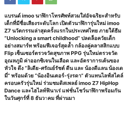
แบรนด์ imoo นาฬิกาโทรศัพท์สวมใส่อัจฉริยะสำหรับ
เด็กที่มีชื่อเสียงระดับโลก เปิดตัวนาฬิการุ่นใหม่ imoo
Z7 นวัตกรรมล่าสุดครั้งแรกในประเทศไทย ภายใต้ธีม
“Unlocking a smart childhood” ปลดล็อควัยเด็ก
อย่างสมาร์ท พร้อมฟีเจอร์สุดล้ำ
กล้องคู่คลาสสิกแบบ
Flip เซ็นเซอร์ตรวจวัดสุขภาพ PPG รุ่นใหม่ตรวจวัด
อุณหภูมิ ค่าออกซิเจนในเลือด และอัตราการเต้นของ
หัวใจ ดึง “ลิเดีย-ศรัณย์รัชต์ ดีน และ น้องดีแลน น้องเด
มี่” พร้อมด้วย “น้องอินเตอร์-รุ่งรดา” ตัวแทนไลฟ์สไตล์
ครอบครัวรุ่นใหม่ ร่วมชมดิสเพลย์ imoo Z7 HipHop
Dance และไฮไลท์ฟินาเร่ แฟชั่นโชว์นาฬิกาพร้อมกัน
ในวันศุกร์ที่ 8 ธันว
า
คม ที่ผ่านมา