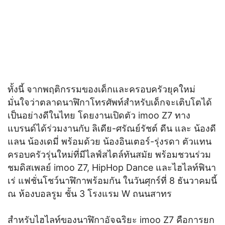
ทั้งนี้ จากพฤติกรรมของเด็กและครอบครัวยุคใหม่
มั่นใจว่าตลาดนาฬิกาโทรศัพท์สำหรับเด็กจะเติบโตได้
เป็นอย่างดีในไทย โดยงานเปิดตัว imoo Z7 ทาง
แบรนด์ได้ร่วมงานกับ ลิเดีย-ศรัณย์รัชต์ ดีน และ น้องดี
แลน น้องเดมี่ พร้อมด้วย น้องอินเตอร์-รุ่งรดา ตัวแทน
ครอบครัวรุ่นใหม่ที่มีไลฟ์สไตล์ทันสมัย พร้อมชวนร่วม
ชมดิสเพลย์ imoo Z7, HipHop Dance และไฮไลท์ฟินา
เร่ แฟชั่นโชว์นาฬิกาพร้อมกัน ในวันศุกร์ที่ 8 ธันวาคมนี้
ณ ห้องบอลรูม ชั้น 3 โรงแรม W ถนนสาทร
สำหรับไฮไลท์ของนาฬิกาอัจฉริยะ imoo Z7 คือการยก