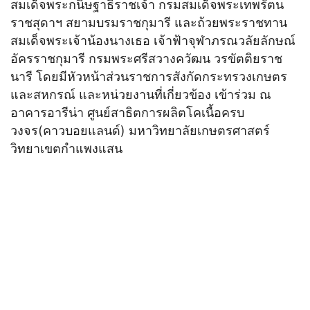
สมเด็จพระกนิษฐาธิราชเจ้า กรมสมเด็จพระเทพรัตน
ราชสุดาฯ สยามบรมราชกุมารี และถ้วยพระราชทาน
สมเด็จพระเจ้าน้องนางเธอ เจ้าฟ้าจุฬาภรณวลัยลักษณ์
อัครราชกุมารี กรมพระศรีสวางควัฒน วรขัตติยราช
นารี โดยมีหัวหน้าส่วนราชการสังกัดกระทรวงเกษตร
และสหกรณ์ และหน่วยงานที่เกี่ยวข้อง เข้าร่วม ณ
อาคารอารีน่า ศูนย์สาธิตการผลิตโคเนื้อครบ
วงจร(คาวบอยแลนด์) มหาวิทยาลัยเกษตรศาสตร์
วิทยาเขตกำแพงแสน