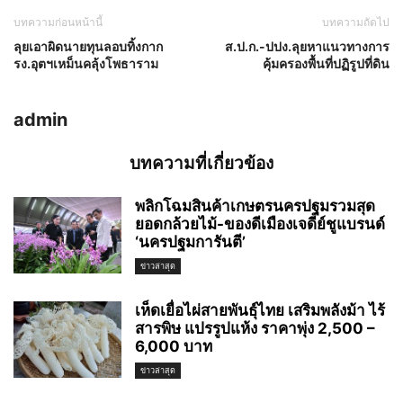
บทความก่อนหน้านี้
บทความถัดไป
ลุยเอาผิดนายทุนลอบทิ้งกาก
ส.ป.ก.-ปปง.ลุยหาแนวทางการ
รง.อุตฯเหม็นคลุ้งโพธาราม
คุ้มครองพื้นที่ปฏิรูปที่ดิน
admin
บทความที่เกี่ยวข้อง
พลิกโฉมสินค้าเกษตรนครปฐมรวมสุด
ยอดกล้วยไม้-ของดีเมืองเจดีย์ชูแบรนด์
‘นครปฐมการันตี’
ข่าวล่าสุด
เห็ดเยื่อไผ่สายพันธุ์ไทย เสริมพลังม้า ไร้
สารพิษ แปรรูปแห้ง ราคาพุ่ง 2,500 –
6,000 บาท
ข่าวล่าสุด