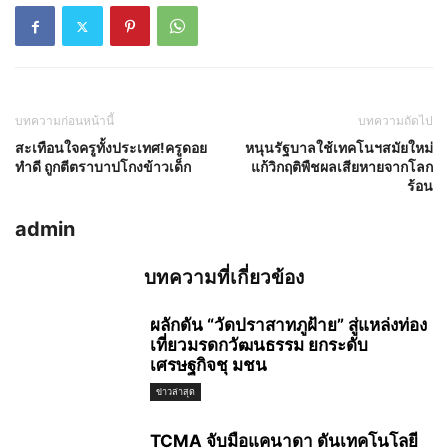
บทความก่อนหน้านี้
บทความถัดไป
สะเทือนใจครูทั้งประเทศ!ครูดอย
หนุนรัฐบาลใช้เทคโนฯสมัยใหม่
ทำดี ถูกตีตราบาปโกงข้าวเด็ก
แก้วิกฤติพืชผลเสียหายจากโลก
ร้อน
admin
บทความที่เกี่ยวข้อง
ผลักดัน “วัดปราสาทภูฝ้าย” สู่แหล่งท่อง
เที่ยวมรดกวัฒนธรรม ยกระดับ
เศรษฐกิจชุ มชน
ข่าวล่าสุด
TCMA จับมือแคนาดา ดันเทคโนโลยี