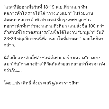
“และที่ฮือฮาเมื่อวันที่ 18-19 พ.ย.ที่ผ่านมา ทีม
หอการค้าโคราชได้ใส่ “กางเกงแมว” ไปร่วมงาน
สัมมนาหอการค้าทั่วประเทศ ที่กรุงเทพฯ ถูกชาว
หอการค้าที่มาร่วมงานถามถึงที่มา แถมสั่งซื้อ 100 กว่า
ตัวส่วนที่โคราชสามารถไปซื้อได้ในงาน “มามูย่า” วันที่
23-26 พฤศจิกายนนี้ที่ลานย่าโมที่ผ่านมา” นายไพจิตร
กล่าว.
นี่คือศึกแห่งศักดิ์พลังซอฟต์เพาเวอร์ ระหว่าง”กางเกง
แมว”กับ”กางเกงช้าง”ที่วัดกันด้วยลวดลายว่าใครจะเจ๋ง
กว่ากัน….
โดย…ประสิทธิ์ ตั้งประเสริฐ/นครราชสีมา