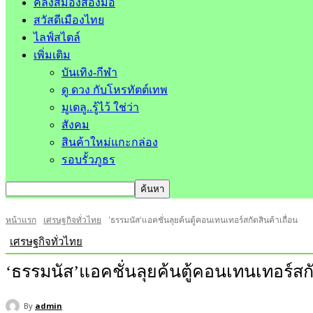
คลังสมองสองมือ
สวัสดีเมืองไทย
ไลฟ์สไตล์
เพิ่มเติม
บันเทิง-กีฬา
ดู ดวง กับโหรทัตต์เทพ
มูเตลู..รู้ไว้ ใช่ว่า
สังคม
สินค้าใหม่แกะกล่อง
รอบรั้วภูธร
หน้าแรก
เศรษฐกิจทั่วไทย
'ธรรมนัส'แอคชั่นลุยค้นตู้คอนเทนเทอร์สกัดสินค้าเถื่อน
เศรษฐกิจทั่วไทย
‘ธรรมนัส’แอคชั่นลุยค้นตู้คอนเทนเทอร์สกั
By
admin