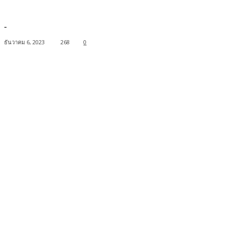
-
ธันวาคม 6, 2023
268
0
Facebook
Twitter
Pinterest
WhatsApp