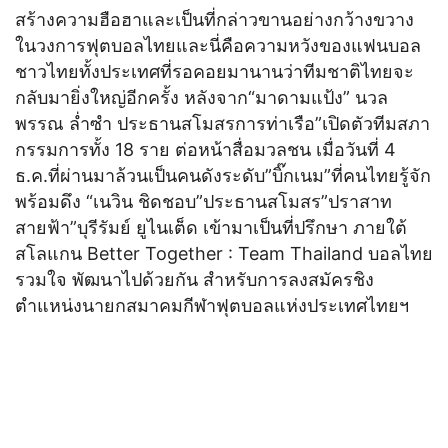
สร้างความฮือฮาและเป็นที่กล่าวขานอย่างกว้างขวาง
ในวงการฟุตบอลไทยและนี่คือความหวังของแฟนบอล
ชาวไทยทั้งประเทศที่รอคอยมานานว่าทีมชาติไทยจะ
กลับมายิ่งใหญ่อีกครั้ง หลังจาก“มาดามแป้ง” นวล
พรรณ ล่ำซำ ประธานสโมสรการท่าเรือ”เปิดตัวทีมสภา
กรรมการทั้ง 18 ราย ต่อหน้าสื่อมวลชน เมื่อวันที่ 4
ธ.ค.ที่ผ่านมาล้วนเป็นคนดังระดับ”บิ๊กเนม”ที่คนไทยรู้จัก
พร้อมดึง “เนวิน ชิดชอบ”ประธานสโมสร”ปราสาท
สายฟ้า”บุรีรัมย์ ยูไนเต็ด เข้ามาเป็นที่ปรึกษา ภายใต้
สโลแกน Better Together : Team Thailand บอลไทย
รวมใจ พัฒนาไปด้วยกัน สำหรับการลงสมัครชิง
ตำแหน่งนายกสมาคมกีฬาฟุตบอลแห่งประเทศไทยฯ