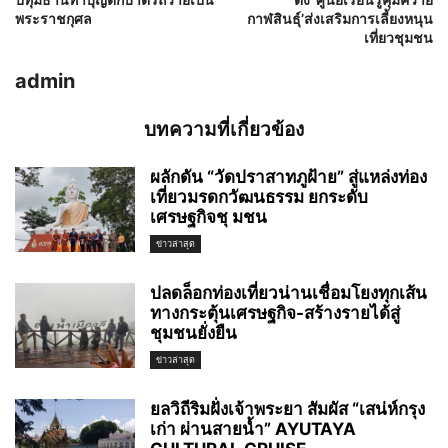
พระราชกุศล
กาฬสินธุ์’ส่งเสริมการเลี้ยงหนุน
เที่ยวชุมชน
admin
บทความที่เกี่ยวข้อง
ผลักดัน “วัดปราสาทภูฝ้าย” สู่แหล่งท่อง
เที่ยวมรดกวัฒนธรรม ยกระดับ
เศรษฐกิจชุ มชน
ข่าวล่าสุด
ปลดล็อกท่องเที่ยวน่านเชื่อมโยงทุกเส้น
ทางกระตุ้นเศรษฐกิจ-สร้างรายได้สู่
ชุมชนยั่งยืน
ข่าวล่าสุด
ยลวิถีริมฝั่งเจ้าพระยา สัมผัส “เสน่ห์กรุง
เก่า ผ่านสายน้ำ” AYUTAYA