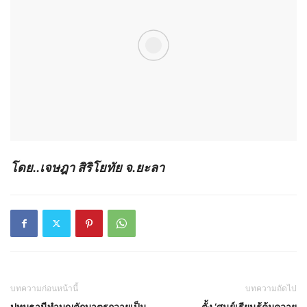
โดย..เจษฎา สิริโยทัย จ.ยะลา
บทความก่อนหน้านี้
บทความถัดไป
ปทุมธานีทำบุญตักบาตรถวายเป็น
ตั้ง ‘ศูนย์เรียนรู้คุ้มควาย