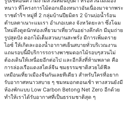
รูปเช็คอินความงามสวนหมี่นบุปผา หรือสวนไม้เมือง
หนาว ที่โครงการไม้ดอกเมืองหนาวอันเนื่องมาจากพระ
ราชดำริฯ หมู่ที่ 2 กลุ่มบ้านปียมิตร 2 บ้านบ่อน้ำร้อน
ตำบลตาเนาะแมเรา อำเภอเบตง จังหวัดยะลา ซึ่งโฉม
ใหม่ดึงดูดนักท่องเที่ยวมาเที่ยวกันอย่างคึกคัก มีมุมถ่าย
รูปสุดปัง ดอกไม้เต็มสวนบานสะพรั่ง มีการเพิ่มดราย
ไอซ์ ให้เกิดละอองน้ำอากาศเย็นสบายทั่วบริเวณงาน
แถมรอบนี้มีบริการรถรางพาชมดอกไม้รอบๆสวนไม่
ต้องเดินให้เหนื่อยอีกต่อไป และอีกสิ่งที่ห้ามพลาด คือ
การล่องเรือแดงสไตล์จีน ชมธรรมชาติสวยได้ฟีล
เหมือนเที่ยวเมืองจีนกันเลยทีเดียว สำหรับใครที่อยาก
รับอากาศหนาวสบาย ๆ ชมหมอกตอนเช้า ทางสวนยังมี
ห้องพักแบบ Low Carbon Betong Net Zero อีกด้วย
ทำให้เราได้รับอากาศที่เป็นธรรมชาติสุด ๆ