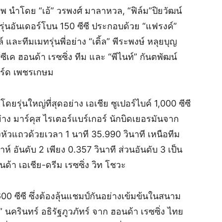
นชิพ นำโดย “เอ้” วรพงศ์ มาลาหวล, “ฟิล์ม”ปิยวัฒน์
่นอันเดอร์โบน 150 ซีซี ประกอบด้วย “แฟรงค์”
ละทีมเมทรุ่นพี่อย่าง “เติ้ล” พีระพงษ์ หลุยบุญ
ีเค ฮอนด้า เรซซิ่ง ทีม และ “พีไนท์” กันตพัฒน์
บิร์ด เพชรเกษม
ยรุ่นใหญ่ที่สุดอย่าง เอเชีย ซูเปอร์ไบค์ 1,000 ซีซี
 มาร์คุส ไรเตอร์แบร์เกอร์ นักบิดเยอรมันจาก
 รั้งหัวแถวด้วยเวลา 1 นาที 35.990 วินาที เหนือทีม
 อันดับ 2 เพียง 0.357 วินาที ส่วนอันดับ 3 เป็น
ด้า เอเชีย-ดรีม เรซซิ่ง วิท โชวะ
0 ซีซี ซึ่งต้องลุ้นแชมป์กันอย่างเข้มข้นในสนาม
 นครินทร์ อธิรัฐภูวภัทร์ จาก ฮอนด้า เรซซิ่ง ไทย