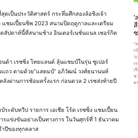
ุดเป็นประวัติศาสตร์ กระหึ่มศึกสองล้อชิงเจ้า
‘
ิ่ง แชมเปี้ยนชิพ 2023 สนามปิดฤดูกาลและเตรียม
ส
ซ
ัปดาห์นี้ที่สนามช้าง อินเตอร์เนชั่นแนล เซอร์กิต
“ห
กบ
‘น
อนด้า เรซซิ่ง ไทยแลนด์ ลุ้นแชมป์ในรุ่น ซูเปอร์
เจ
เร
งหัวแถว ตามด้วย”แสตมป์” อภิวัฒน์ วงศ์ธนานนท์
ชว
 หลังผ่านการซ้อมครั้งแรก ก่อนดวล 2 เรซส่งท้ายปี
ตา
ระดับทวีป รายการ เอเชีย โร้ด เรซซิ่ง แชมเปี้ยน
รแข่งขันอย่างเป็นทางการ ในวันศุกร์ที่ 1 ธันวาคม
จำปีของทุกคลาส