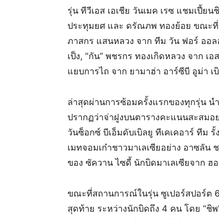
รุ่น ทีวีเอส เอเชีย วันเมค เรซ แชมเปี้ย
ประทุมยศ และ ดรัณภพ ทองย้อย ขณะที่รุ
ภาสกร แสนหลวง จาก ทีม วัน ฟอร์ ออลล์ แ
เป็ง, “กัน” พชรกร ทองเกิดหลวง จาก เอสซ
แยบการไถ จาก ยามาฮ่า อาร์ซีบี อูม่า เ
ล่าสุดผ่านการซ้อมครั้งแรกของทุกรุ่น นำโด
ปรากฏว่าจ่าฝูงบนตารางคะแนนสะสมอย่าง
วันซ็อกซ์ บีเอ็มดับเบิลยู ทีเคเคอาร์ ทีม
เมทจอมเก๋าชาวมาเลเซียอย่าง อาซลัน ชาห์
ของ ซัควาน ไซดี้ นักบิดมาเลเซียจาก ฮอน
ขณะที่สถานการณ์ในรุ่น ซูเปอร์สปอร์ต 60
สุดท้าย ระหว่างนักบิดถึง 4 คน โดย “ชิพ”