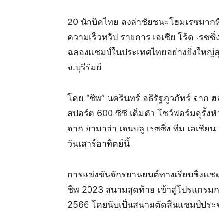
20 นักบิดไทย ลงล่าชัยชนะโฮมเรซมากที่ส
ความเร็วทวีป รายการ เอเชีย โร้ด เรซซ
ฉลองแชมป์ในประเทศไทยอย่างยิ่งใหญ่สุดส
จ.บุรีรัมย์
โดย “ชิพ” นครินทร์ อธิรัฐภูวภัทร์ จาก ฮ
สปอร์ต 600 ซีซี เต็มตัว โชว์ฟอร์มดุรั้
จาก ยามาฮ่า เจนบลู เรซซิ่ง ทีม เอเชียน
วันเสาร์อาทิตย์นี้
การแข่งขันจักรยานยนต์ทางเรียบชิงแชมป์
ชิพ 2023 สนามสุดท้าย เข้าสู่โปรแกรมกา
2566 โดยนับเป็นสนามตัดสินแชมป์ประ