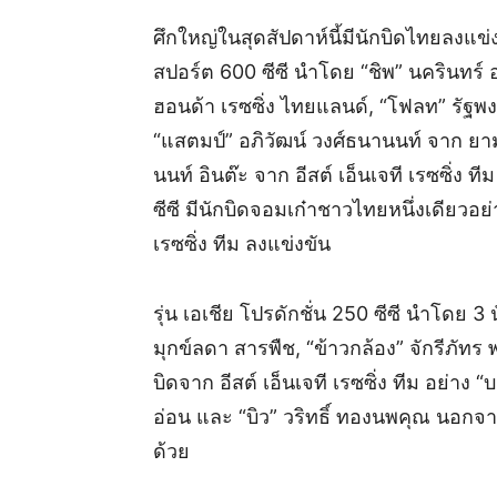
ศึกใหญ่ในสุดสัปดาห์นี้มีนักบิดไทยลงแข่ง
สปอร์ต 600 ซีซี นำโดย “ชิพ” นครินทร์ อ
ฮอนด้า เรซซิ่ง ไทยแลนด์, “โฟลท” รัฐพง
“แสตมป์” อภิวัฒน์ วงศ์ธนานนท์ จาก ยามา
นนท์ อินต๊ะ จาก อีสต์ เอ็นเจที เรซซิ่ง ที
ซีซี มีนักบิดจอมเก๋าชาวไทยหนึ่งเดียวอ
เรซซิ่ง ทีม ลงแข่งขัน
รุ่น เอเชีย โปรดักชั่น 250 ซีซี นำโดย 3
มุกข์ลดา สารพืช, “ข้าวกล้อง” จักรีภัทร
บิดจาก อีสต์ เอ็นเจที เรซซิ่ง ทีม อย่าง “
อ่อน และ “บิว” วริทธิ์ ทองนพคุณ นอกจากน
ด้วย