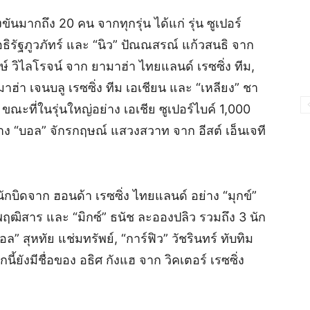
ขันมากถึง 20 คน จากทุกรุ่น ได้แก่ รุ่น ซูเปอร์
ธิรัฐภูวภัทร์ และ “นิว” ปัณณสรณ์ แก้วสนธิ จาก
ษ์ วิไลโรจน์ จาก ยามาฮ่า ไทยแลนด์ เรซซิ่ง ทีม,
ฮ่า เจนบลู เรซซิ่ง ทีม เอเชียน และ “เหลียง” ชา
ม ขณะที่ในรุ่นใหญ่อย่าง เอเชีย ซูเปอร์ไบค์ 1,000
ย่าง “บอล” จักรกฤษณ์ แสวงสวาท จาก อีสต์ เอ็นเจที
 นักบิดจาก ฮอนด้า เรซซิ่ง ไทยแลนด์ อย่าง “มุกข์”
 พฤฒิสาร และ “มิกซ์” ธนัช ละอองปลิว รวมถึง 3 นัก
บอล” สุหทัย แช่มทรัพย์, “การ์ฟิว” วัชรินทร์ ทับทิม
ี้ยังมีชื่อของ อธิศ กังแฮ จาก วิคเตอร์ เรซซิ่ง