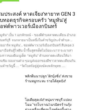
สมประสงค์ หาดเจียง’ทายาท GEN 3
ืบทอดธุรกิจครอบครัว ‘หมูหัน’สู่
อฟต์พาวเวอร์เมืองกบินทร์
มูหัน” เป็น 1 เอกลักษณ์ – ของดีตำบลลาดตะเคียน อำเภอ
ินทร์บุรี จนกลายมาเป็นหนึ่งในคำขวัญประจำตำบล ...
ายอาร์ท หมูหัน’... ซอฟต์พาวเวอร์เมืองกบินทร์ สืบทอด 3
นฯ มือหันสู้ไฟดิบ น้ำจิ้มสูตรเด็ดไม่ง้อมะนาว! จะมาเล่า
ื่องราวของดีเมนูเด็ด “หมูหัน” ตำบลลาดตะเคียนให้มา
นชิม-จองงานต่าง ๆเมนูส่งออกของดีชาวลาดตะเคียนกัน
มคำขวัญนี้ … “วัดโบสถ์อยู่คู่สงฆ์คงหลักพุทธ .....
พลิกผืนนาปลูก ‘ผักบุ้งซิ่ง’ ส่งขาย
ร้านหมูกระทะ รายได้สุดปัง!
ไอเดียสุดเจ๋ง! หนุ่มราชบุรี แปลง
โฉม ‘รถโบราณ’เนรมิตรร้านกุ้ง
ย่างเคลื่อนที่ตอบโจทย์คอปิ้งย่าง