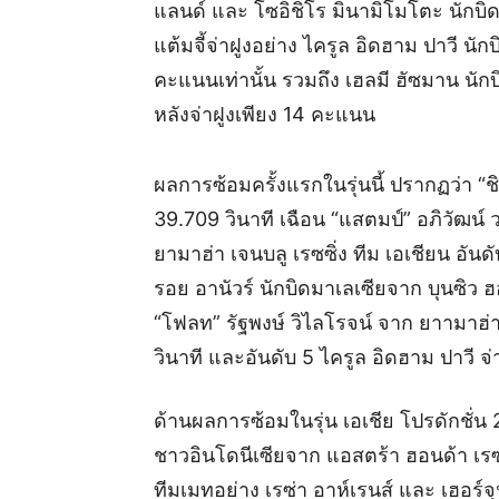
แลนด์ และ โซอิชิโร มินามิโมโตะ นักบิดญี
แต้มจี้จ่าฝูงอย่าง ไครูล อิดฮาม ปาวี นัก
คะแนนเท่านั้น รวมถึง เฮลมี ฮัซมาน นักบ
หลังจ่าฝูงเพียง 14 คะแนน
ผลการซ้อมครั้งแรกในรุ่นนี้ ปรากฏว่า “ชิ
39.709 วินาที เฉือน “แสตมป์” อภิวัฒน์
ยามาฮ่า เจนบลู เรซซิ่ง ทีม เอเชียน อันดั
รอย อานัวร์ นักบิดมาเลเซียจาก บุนซิว ฮ
“โฟลท” รัฐพงษ์ วิไลโรจน์ จาก ยาามาฮ่า
วินาที และอันดับ 5 ไครูล อิดฮาม ปาวี
ด้านผลการซ้อมในรุ่น เอเชีย โปรดักชั่น 
ชาวอินโดนีเซียจาก แอสตร้า ฮอนด้า เรซซิ
ทีมเมทอย่าง เรซ่า อาห์เรนส์ และ เฮอร์จุ