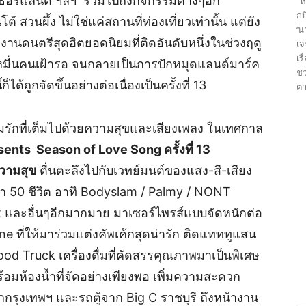
นเธอร์แลนด์ ฯลฯ รวมไปถึงกิจกรรมต่างๆอีก
“ห
กบ
 สวนผึ้ง ไม่ใช่แค่สถานที่ท่องเที่ยวเท่านั้น แต่ยัง
‘น
งานดนตรีสุดฮิตยอดนิยมที่ติดอันดับหนึ่งในช่วงฤดู
เจ
เร
มื่นคนเฝ้ารอ จนกลายเป็นการปักหมุดแลนด์มาร์ค
ชว
็ได้ถูกจัดขึ้นอย่างต่อเนื่องเป็นครั้งที่ 13
ตา
ักที่เต็มไปด้วยความสุขและเสียงเพลง ในเทศกาล
nts Season of Love Song ครั้งที่ 13
วามสุข
ตื่นตะลึงไปกับเวทย์มนต์ของแสง-สี-เสียง
ว่า 50 ชีวิต อาทิ Bodyslam / Palmy / NONT
 และอื่นๆอีกมากมาย มาเซอร์ไพรส์แบบจัดหนักต่อ
 Zone ที่ให้มาร่วมแต่งคัพเค้กสุดน่ารัก ติดแทททูแสน
ood Truck เครื่องดื่มที่คัดสรรคุณภาพมาเป็นพิเศษ
พร้อมห้องน้ำที่จัดอย่างเพียงพอ เพิ่มความสะดวก
รุงเทพฯ และรถตู้จาก Big C ราชบุรี ถึงหน้างาน