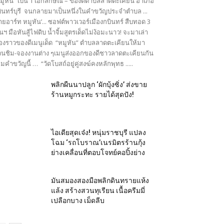
มูหัน” เป็น 1 เอกลักษณ์ – ของดีตำบลลาดตะเคียน อำเภอ
ินทร์บุรี จนกลายมาเป็นหนึ่งในคำขวัญประจำตำบล ...
ายอาร์ท หมูหัน’... ซอฟต์พาวเวอร์เมืองกบินทร์ สืบทอด 3
นฯ มือหันสู้ไฟดิบ น้ำจิ้มสูตรเด็ดไม่ง้อมะนาว! จะมาเล่า
ื่องราวของดีเมนูเด็ด “หมูหัน” ตำบลลาดตะเคียนให้มา
นชิม-จองงานต่าง ๆเมนูส่งออกของดีชาวลาดตะเคียนกัน
มคำขวัญนี้ … “วัดโบสถ์อยู่คู่สงฆ์คงหลักพุทธ .....
พลิกผืนนาปลูก ‘ผักบุ้งซิ่ง’ ส่งขาย
ร้านหมูกระทะ รายได้สุดปัง!
ไอเดียสุดเจ๋ง! หนุ่มราชบุรี แปลง
โฉม ‘รถโบราณ’เนรมิตรร้านกุ้ง
ย่างเคลื่อนที่ตอบโจทย์คอปิ้งย่าง
มันสมองสองมือพลิกดินทรายแห้ง
แล้ง สร้างสวนทุเรียน เนื้อครีมมี่
เปลือกบาง เม็ดลีบ