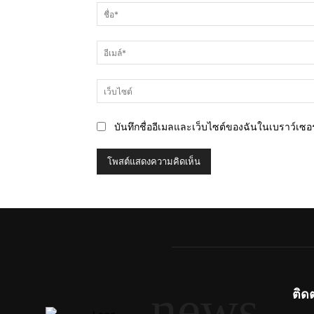
คิด
เห็น
บันทึกชื่ออีเมลและเว็บไซต์ของฉันในเบราว์เซอร์
news
ติด