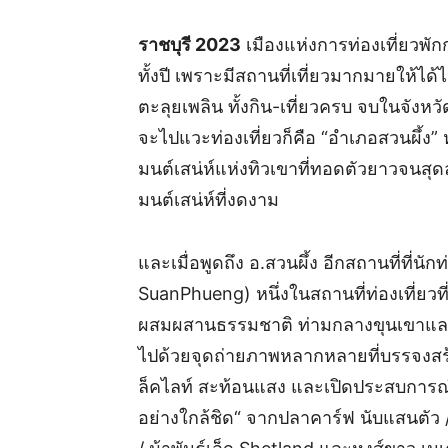
ราชบุรี 2023
เมืองแห่งการท่องเที่ยวพัก
ทั้งปี เพราะมีสถานที่เที่ยวมากมายให้ได
ตะลุยเพลิน ทั้งกิน-เที่ยวครบ จบในจังหวั
จะไปแวะท่องเที่ยวก็คือ “อำเภอสวนผึ้ง” หร
มนต์เสน่ห์แห่งทิวเขาที่ทอดตัวยาวจนสุด
มนต์เสน่ห์ที่งดงาม
และเมื่อพูดถึง อ.สวนผึ้ง อีกสถานที่ที่นัก
SuanPhueng) หนึ่งในสถานที่ท่องเที่ยวท
ผสมผสานธรรมชาติ ท่ามกลางขุนเขาและ
ไปด้วยจุดถ่ายภาพหลากหลายที่บรรจงสร
ล็คไลท์ สะท้อนแสง และเปิดประสบการณ์​ท
อย่างใกล้ชิด​“ จากปลาคาร์ฟ นับแสนตัว 