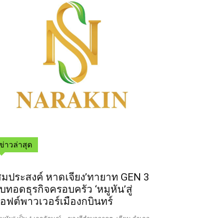
ข่าวล่าสุด
สมประสงค์ หาดเจียง’ทายาท GEN 3
ืบทอดธุรกิจครอบครัว ‘หมูหัน’สู่
อฟต์พาวเวอร์เมืองกบินทร์