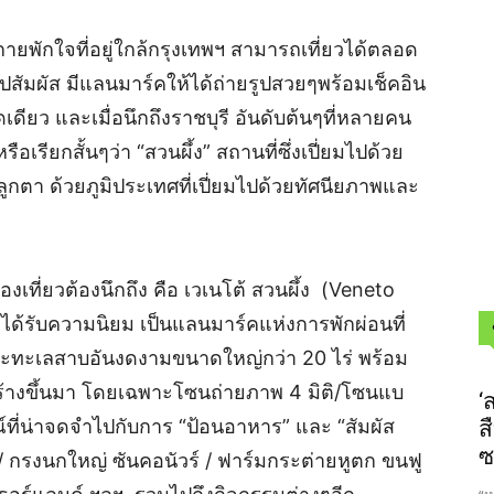
กายพักใจที่อยู่ใกล้กรุงเทพฯ สามารถเที่ยวได้ตลอด
้ไปสัมผัส มีแลนมาร์คให้ได้ถ่ายรูปสวยๆพร้อมเช็คอิน
ดเดียว และเมื่อนึกถึงราชบุรี อันดับต้นๆที่หลายคน
ือเรียกสั้นๆว่า “สวนผึ้ง” สถานที่ซึ่งเปี่ยมไปด้วย
ลูกตา ด้วยภูมิประเทศที่เปี่ยมไปด้วยทัศนียภาพและ
ท่องเที่ยวต้องนึกถึง คือ เวเนโต้ สวนผึ้ง (Veneto
ี่ได้รับความนิยม เป็นแลนมาร์คแห่งการพักผ่อนที่
ทะเลสาบอันงดงามขนาดใหญ่กว่า 20 ไร่ พร้อม
้างขึ้นมา โดยเฉพาะโซนถ่ายภาพ 4 มิติ/โซนแบ
‘
ี่น่าจดจำ​ไปกับการ “ป้อนอาหาร” และ “สัมผัส​
ส
ซ
/ กรงนกใหญ่ ซันคอนัวร์ / ฟาร์มกระต่ายหูตก ขนฟู