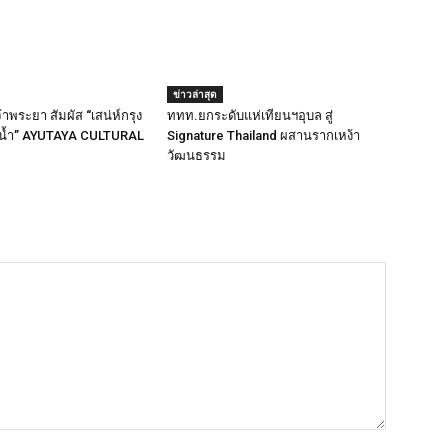
ข่าวล่าสุด
เจ้าพระยา สัมผัส “เสน่ห์กรุง
ททท.ยกระดับแห่เทียนฯอุบล สู่
ายน้ำ” AYUTAYA CULTURAL
Signature Thailand ผสานรากเหง้า
วัฒนธรรม