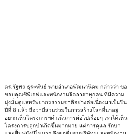
ดร.รัฐพล ธุระพันธ์ นายอำเภอพัฒนานิคม กล่าวว่า ขอ
ขอบคุณซีพีเอฟและพนักงานจิตอาสาทุกคน ที่มีความ
มุ่งมั่นดูแลทรัพยากรธรรมชาติอย่างต่อเนื่องมาเป็นปีน
ปีที่ 8 แล้ว ถือว่ามีส่วนร่วมในการสร้างโลกที่น่าอยู่
อยากเห็นโครงการฯดำเนินการต่อไปเรื่อยๆ เราได้เห็น
โครงการปลูกป่าเกิดขึ้นมากมาย แต่การดูแล รักษา
และฟื้นฟูยังมีไม่มาก จึงขอชื่นชมบริษัทฯและพนักงาน