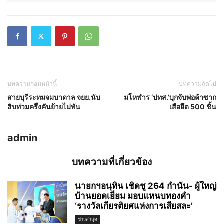
บทความก่อนหน้านี้
บทความถัดไป
สายบุรีระทมจมบาดาล จยย.นับ
มโหฬาร ‘ปทส.’บุกจับพ่อค้าซาก
สิบท่วมครึ่งคันย้ายไม่ทัน
เสือยึด 500 ชิ้น
admin
บทความที่เกี่ยวข้อง
นายกฯอนุทิน เชิดชู 264 กำนัน- ผู้ใหญ่
บ้านยอดเยี่ยม มอบแหนบทองคำ
‘รางวัลเกียรติยศแห่งการเสียสละ’
ข่าวล่าสุด