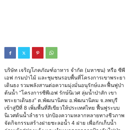
บริษัท เจริญโภคภัณฑ์อาหาร จำกัด (มหาชน) หรือ ซีพี
เอฟ กรมป่าไม้ และชุมชนรอบพื้นที่โครงการเขาพระยา
เดินธง รวมพลังสานต่อความมุ่งมั่นอนุรักษ์และฟื้นฟูป่า
ต้นน้ำ “โครงการซีพีเอฟ รักษ์นิเวศ ลุ่มน้ำป่าสัก เขา
พระยาเดินธง” ต.พัฒนานิคม อ.พัฒนานิคม จ.ลพบุรี
เข้าสู่ปีที่ 8 เพิ่มพื้นที่สีเขียวให้ประเทศไทย ฟื้นฟูระบบ
นิเวศต้นน้ำลำธาร ปกป้องความหลากหลายทางชีวภาพ
จัดกิจกรรมสร้างฝายชะลอน้ำ 4 ฝาย เพื่อกักเก็บน้ำ