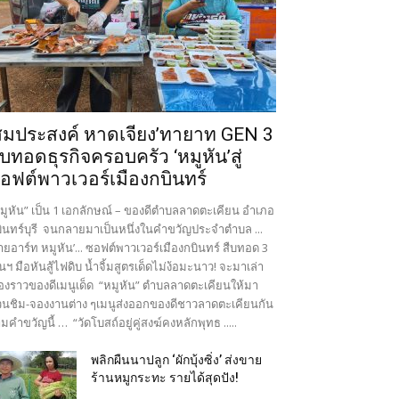
สมประสงค์ หาดเจียง’ทายาท GEN 3
ืบทอดธุรกิจครอบครัว ‘หมูหัน’สู่
อฟต์พาวเวอร์เมืองกบินทร์
มูหัน” เป็น 1 เอกลักษณ์ – ของดีตำบลลาดตะเคียน อำเภอ
ินทร์บุรี จนกลายมาเป็นหนึ่งในคำขวัญประจำตำบล ...
ายอาร์ท หมูหัน’... ซอฟต์พาวเวอร์เมืองกบินทร์ สืบทอด 3
นฯ มือหันสู้ไฟดิบ น้ำจิ้มสูตรเด็ดไม่ง้อมะนาว! จะมาเล่า
ื่องราวของดีเมนูเด็ด “หมูหัน” ตำบลลาดตะเคียนให้มา
นชิม-จองงานต่าง ๆเมนูส่งออกของดีชาวลาดตะเคียนกัน
มคำขวัญนี้ … “วัดโบสถ์อยู่คู่สงฆ์คงหลักพุทธ .....
พลิกผืนนาปลูก ‘ผักบุ้งซิ่ง’ ส่งขาย
ร้านหมูกระทะ รายได้สุดปัง!