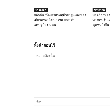
ข่าวล่าสุด
ข่าวล่าสุด
ผลักดัน “วัดปราสาทภูฝ้าย” สู่แหล่งท่อง
ปลดล็อกท่องเ
เที่ยวมรดกวัฒนธรรม ยกระดับ
ทางกระตุ้นเศ
เศรษฐกิจชุ มชน
ชุมชนยั่งยืน
ทิ้งคำตอบไว้
ความ
คิด
เห็น