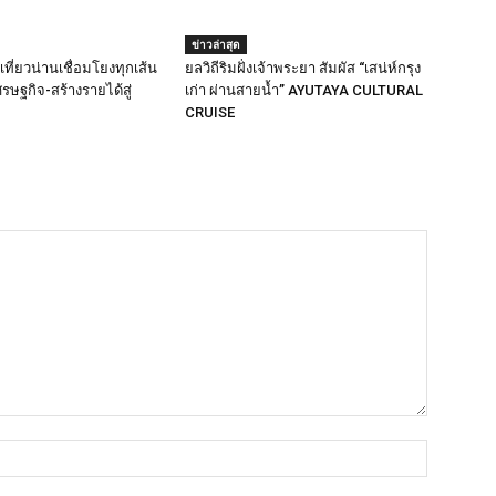
ข่าวล่าสุด
ที่ยวน่านเชื่อมโยงทุกเส้น
ยลวิถีริมฝั่งเจ้าพระยา สัมผัส “เสน่ห์กรุง
รษฐกิจ-สร้างรายได้สู่
เก่า ผ่านสายน้ำ” AYUTAYA CULTURAL
CRUISE
ชื่อ*