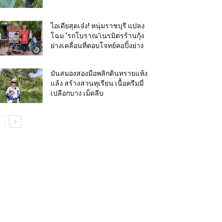
ไอเดียสุดเจ๋ง! หนุ่มราชบุรี แปลง
โฉม ‘รถโบราณ’เนรมิตรร้านกุ้ง
ย่างเคลื่อนที่ตอบโจทย์คอปิ้งย่าง
มันสมองสองมือพลิกดินทรายแห้ง
แล้ง สร้างสวนทุเรียน เนื้อครีมมี่
เปลือกบาง เม็ดลีบ