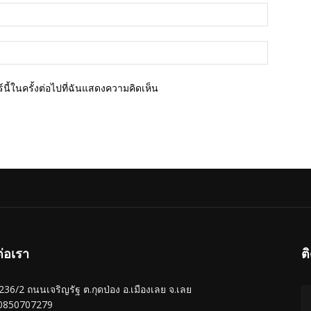
อีเมล์*
เว็บไซต์
นี้ในครั้งต่อไปที่ฉันแสดงความคิดเห็น
ต่อเรา
ต
ู่ 236/2 ถนนเจริญรัฐ ต.กุดป่อง อ.เมืองเลย จ.เลย
 0850707279