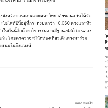
รียนจะพามาร่วมกิจกรรมทุกปี”
นี้ทางจังหวัดขอนแก่นและมหาวิทยาลัยขอนแก่นได้จัด
ไฮไลท์ปีนี้อยู่ที่กระทงบนกว่า 10,060 ดวงและทิว
สวในคืนนี้อีกด้วย กิจกรรมงานสีฐานเฟสติวัล ฉลอง
‘
น โดยคาดว่าจะมีนักท่องเที่ยวเดินทางมาร่วม
ส
น่นในบึงแห่งนี้
ซ
“ห
กบ
‘น
เจ
เร
ชว
ตา
บทความถัดไป