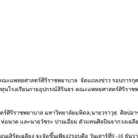
าช คณะแพทยศาสตร์ศิริราชพยาบาล จัดแถลงข่าว รอบการกุ
บทุนโรงเรียนกายอุปกรณ์สิรินธร คณะแพทยศาสตร์ศิริราชพย
์ศิริราชพยาบาล มหาวิทยาลัยมหิดล,นายวราวุธ ศิลปอา
์ ห่อนาค และนายวัชระ ปานเอี่ยม ตัวแทนศิลปินจากวงเฉลีย
คอนเสิร์ตเฉลียง จะจัดขึ้นเพียง2รอบคือ วันเสาร์ที่9 -10