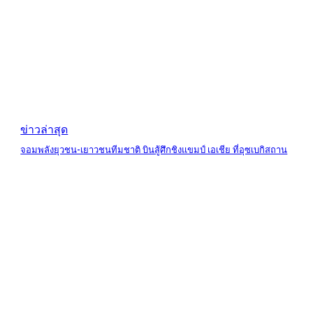
ข่าวล่าสุด
จอมพลังยุวชน-เยาวชนทีมชาติ บินสู้ศึกชิงแขมป์ เอเชีย ที่อุซเบกิสถาน