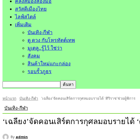
คลังสมองสองมือ
สวัสดีเมืองไทย
ไลฟ์สไตล์
เพิ่มเติม
บันเทิง-กีฬา
ดู ดวง กับโหรทัตต์เทพ
มูเตลู..รู้ไว้ ใช่ว่า
สังคม
สินค้าใหม่แกะกล่อง
รอบรั้วภูธร
หน้าแรก
บันเทิง-กีฬา
'เฉลียง'จัดคอนเสิร์ตการกุศลมอบรายได้ 'ศิริราช'ช่วยผู้พิการ
บันเทิง-กีฬา
‘เฉลียง’จัดคอนเสิร์ตการกุศลมอบรายได้ ‘ศิ
By
admin