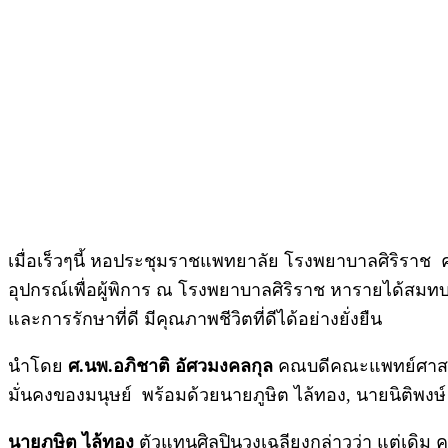
เมื่อเร็วๆนี้ หอประชุมราชแพทยาลัย โรงพยาบาลศิริร
อุปกรณ์เพื่อผู้พิการ ณ โรงพยาบาลศิริราช หารายได้สมท
และการรักษาที่ดี มีคุณภาพชีวิตที่ดีได้อย่างยั่งยืน
นำโดย
ศ.นพ.อภิชาติ อัศวมงคลกุล
คณบดีคณะแพทย์ศาสตร
มั่นคงของมนุษย์ พร้อมด้วยนายภูษิต ไล้ทอง, นายนิติพงษ
นายภูษิต ไล้ทอง
ตัวแทนศิลปินวงเฉลียงกล่าวว่า แต่เดิม 