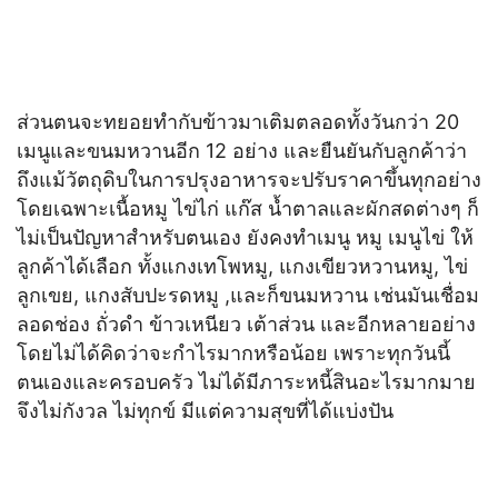
ส่วนตนจะทยอยทำกับข้าวมาเติมตลอดทั้งวันกว่า 20
เมนูและขนมหวานอีก 12 อย่าง และยืนยันกับลูกค้าว่า
ถึงแม้วัตถุดิบในการปรุงอาหารจะปรับราคาขึ้นทุกอย่าง
โดยเฉพาะเนื้อหมู ไข่ไก่ แก๊ส น้ำตาลและผักสดต่างๆ ก็
ไม่เป็นปัญหาสำหรับตนเอง ยังคงทำเมนู หมู เมนูไข่ ให้
ลูกค้าได้เลือก ทั้งแกงเทโพหมู, แกงเขียวหวานหมู, ไข่
ลูกเขย, แกงสับปะรดหมู ,และก็ขนมหวาน เช่นมันเชื่อม
ลอดช่อง ถั่วดำ ข้าวเหนียว เต้าส่วน และอีกหลายอย่าง
โดยไม่ได้คิดว่าจะกำไรมากหรือน้อย เพราะทุกวันนี้
ตนเองและครอบครัว ไม่ได้มีภาระหนี้สินอะไรมากมาย
จึงไม่กังวล ไม่ทุกข์ มีแต่ความสุขที่ได้แบ่งปัน