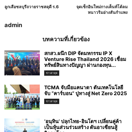
ลูกเสือชลบุรีถวายราชสดุดี ร.6
จุดเช็กอินใหม่กางเต็นท์โต้ลม
หนาวริมอ่างสันกำแพง
admin
บทความที่เกี่ยวข้อง
สกสว.ผนึก DIP จัดมหกรรม IP X
Venture Rise Thailand 2026 เชื่อม
ทรัพย์สินทางปัญญา ผ่านกองทุน...
ข่าวล่าสุด
TCMA จับมือแคนาดา ดันเทคโนโลยี
จับ “คาร์บอน” ปูทางสู่ Net Zero 2025
ข่าวล่าสุด
‘อนุทิน’ ปลุกไทย-อินโดฯ เปลี่ยนคู่ค้า
เป็นหุ้นส่วนร่วมสร้าง ดันอาเซียนสู้