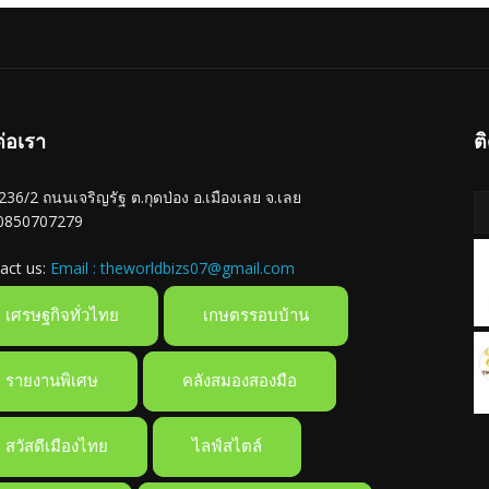
ต่อเรา
ต
ู่ 236/2 ถนนเจริญรัฐ ต.กุดป่อง อ.เมืองเลย จ.เลย
 0850707279
act us:
Email : theworldbizs07@gmail.com
เศรษฐกิจทั่วไทย
เกษตรรอบบ้าน
รายงานพิเศษ
คลังสมองสองมือ
สวัสดีเมืองไทย
ไลฟ์สไตล์