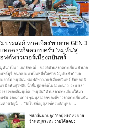
สมประสงค์ หาดเจียง’ทายาท GEN 3
ืบทอดธุรกิจครอบครัว ‘หมูหัน’สู่
อฟต์พาวเวอร์เมืองกบินทร์
มูหัน” เป็น 1 เอกลักษณ์ – ของดีตำบลลาดตะเคียน อำเภอ
ินทร์บุรี จนกลายมาเป็นหนึ่งในคำขวัญประจำตำบล ...
ายอาร์ท หมูหัน’... ซอฟต์พาวเวอร์เมืองกบินทร์ สืบทอด 3
นฯ มือหันสู้ไฟดิบ น้ำจิ้มสูตรเด็ดไม่ง้อมะนาว! จะมาเล่า
ื่องราวของดีเมนูเด็ด “หมูหัน” ตำบลลาดตะเคียนให้มา
นชิม-จองงานต่าง ๆเมนูส่งออกของดีชาวลาดตะเคียนกัน
มคำขวัญนี้ … “วัดโบสถ์อยู่คู่สงฆ์คงหลักพุทธ .....
พลิกผืนนาปลูก ‘ผักบุ้งซิ่ง’ ส่งขาย
ร้านหมูกระทะ รายได้สุดปัง!