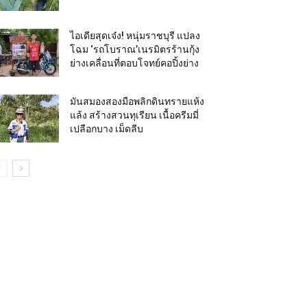
ไอเดียสุดเจ๋ง! หนุ่มราชบุรี แปลง
โฉม ‘รถโบราณ’เนรมิตรร้านกุ้ง
ย่างเคลื่อนที่ตอบโจทย์คอปิ้งย่าง
มันสมองสองมือพลิกดินทรายแห้ง
แล้ง สร้างสวนทุเรียน เนื้อครีมมี่
เปลือกบาง เม็ดลีบ