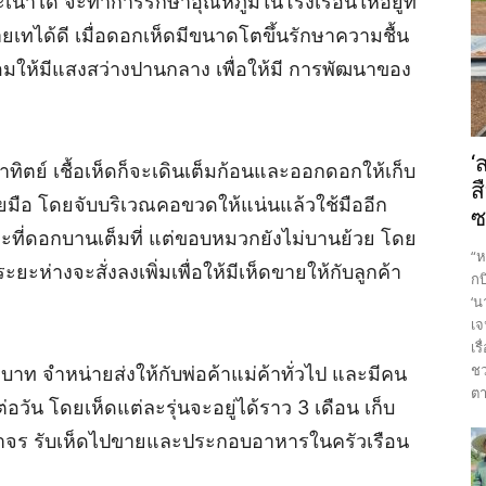
ะเน่าได้ จะทำการรักษาอุณหภูมิในโรงเรือนให้อยู่ที่
เทได้ดี เมื่อดอกเห็ดมีขนาดโตขึ้นรักษาความชื้น
้อมให้มีแสงสว่างปานกลาง เพื่อให้มี การพัฒนาของ
‘
ิตย์ เชื้อเห็ดก็จะเดินเต็มก้อนและออกดอกให้เก็บ
ส
ยมือ โดยจับบริเวณคอขวดให้แน่นแล้วใช้มืออีก
ซ
ที่ดอกบานเต็มที่ แต่ขอบหมวกยังไม่บานย้วย โดย
“ห
ะยะห่างจะสั่งลงเพิ่มเพื่อให้มีเห็ดขายให้กับลูกค้า
กบ
‘น
เจ
เร
ชว
บาท จำหน่ายส่งให้กับพ่อค้าแม่ค้าทั่วไป และมีคน
ตา
ต่อวัน โดยเห็ดแต่ละรุ่นจะอยู่ได้ราว 3 เดือน เก็บ
าจร รับเห็ดไปขายและประกอบอาหารในครัวเรือน