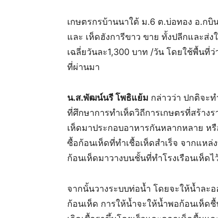
เกษตรกรบ้านนาใต้ ม.6 ต.บ่อทอง อ.กบินท
และ เห็ดฮังการีขาว ขาย ทั้งปลีกและส่ง
เฉลี่ยวันละ1,300 บาท /วัน โดยใช้พื้นที
ที่ผ่านมา
น.ส.พัฒน์นรี โพธิแย้ม
กล่าวว่า ปกติจะ
ที่ศึกษาการทำเห็ดวิถีการเกษตรที่สร้า
เห็ดมาประกอบอาหารกันหลากหลาย หรือแ
ซื้อก้อนเห็ดที่ทำเชื้อเห็ดสำเร็จ จากแหล่
ก้อนเห็ดมาวางบนชั้นที่ทำโรงเรือนเห็ดไว้
จากนั้นวางระบบท่อน้ำ โดยจะให้น้ำละออ
ก้อนเห็ด การให้น้ำจะให้น้ำพอก้อนเห็ดช