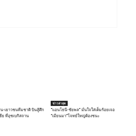
ข่าวล่าสุด
น-เยาวชนทีมชาติ บินสู้ศึก
“แอนโธนี-ชัยพล” มั่นใจใส่เต็มร้อยเจอ
ชีย ที่อุซเบกิสถาน
“เมียนมา”โจทย์ใหญ่ต้องชนะ