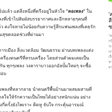
ล้ว แต่สิ่งหนึ่งที่ตรึงอยู่ในหัวใจ
“คอเพลง”
ใน
‘
พลงที่เข้าไปสัมผัสบรรยากาศและอีกหลายๆคนที่
ส
ซ
ว คงใจหายไม่น้อยกับความรู้สึกแฟนเพลงที่เคยรัก
มสุขตลอดช่วงที่ผ่านมา
“ห
กบ
‘น
การเมือง สิ่งแวดล้อม วัฒนธรรม ผ่านบทเพลงแต่ง
เจ
เร
 เครื่องดนตรีที่ครบเครื่อง โดยส่วนตัวผมเคยเป็น
ชว
นกัน ทุกๆเพลง วงคาราบาวออกอัลบั้มใหม่ๆ จะซื้อ
ตา
นชอบ
งเพลงที่หลากลาย นำดนตรีพื้นบ้านมาผสมผสานที่
ดาลใจให้รักความเป็นไทยได้อย่างหนักแน่น อย่าง
งกี่ครั้งยังไพเราะ ติดหู จับใจ กระตุ้นอารมณ์