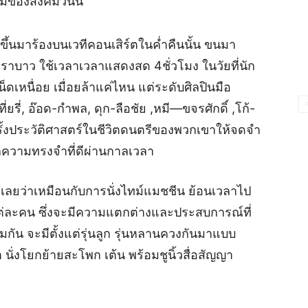
มของสังคมวันนี้
ขึ้นมาร้องบนเวทีคอนเสิร์ตในค่ำคืนนั้น ขนมา
ีคาราบาว ใช้เวลาเวลาแสดงสด 4ชั่วโมง ในวัยที่นัก
็ดเหนื่อย เมื่อยล้าแค่ไหน แต่ระดับศิลปินมือ
่ยรี่, อ๊อด-กำพล, ดุก-ลือชัย ,หมี—ขจรศักดิ์ ,โก้-
รั้งประวัติศาสตร์ในชีวิตดนตรีของพวกเขาให้จดจำ
ลึกความทรงจำที่ดีผ่านกาลเวลา
อกเลยว่าเหมือนกับการนั่งไทม์แมชชีน ย้อนเวลาไป
ต่ละคน ซึ่งจะมีความแตกต่างและประสบการณ์ที่
ัน จะมีตั้งแต่รุ่นลูก รุ่นหลานควงกันมาแบบ
ั่งโยกย้ายสะโพก เต้น พร้อมชูนิ้วสื่อสัญญา