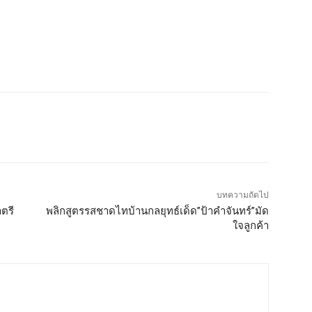
บทความถัดไป
าตรี
พลิกสูตรรสชาดไทบ้านกลยุทธ์เด็ด”ป้าคำจันทร์”มัด
ใจลูกค้า