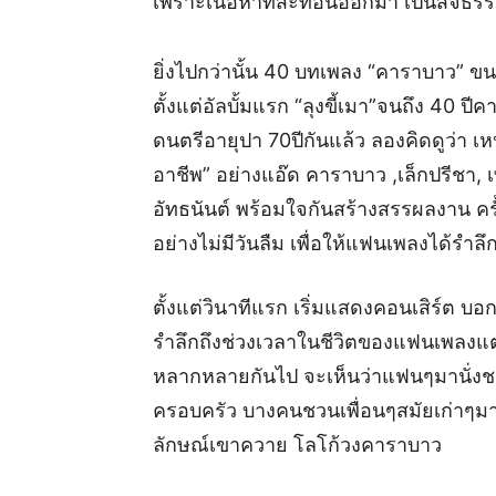
เพราะเนื้อหาที่สะท้อนออกมา เป็นสัจธรร
ยิ่งไปกว่านั้น 40 บทเพลง “คาราบาว” ขน
ตั้งแต่อัลบั้มแรก “ลุงขี้เมา”จนถึง 40 ป
ดนตรีอายุปา 70ปีกันแล้ว ลองคิดดูว่า เหน
อาชีพ” อย่างแอ๊ด คาราบาว ,เล็กปรีชา, เที
อัทธนันต์ พร้อมใจกันสร้างสรรผลงาน ค
อย่างไม่มีวันลืม เพื่อให้แฟนเพลงได้รำ
ตั้งแต่วินาทีแรก เริ่มแสดงคอนเสิร์ต บ
รำลึกถึงช่วงเวลาในชีวิตของแฟนเพลงแ
หลากหลายกันไป จะเห็นว่าแฟนๆมานั่งชมก
ครอบครัว บางคนชวนเพื่อนๆสมัยเก่าๆมา น
ลักษณ์เขาควาย โลโก้วงคาราบาว