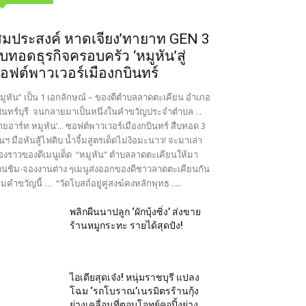
สมประสงค์ หาดเจียง’ทายาท GEN 3
ืบทอดธุรกิจครอบครัว ‘หมูหัน’สู่
อฟต์พาวเวอร์เมืองกบินทร์
มูหัน” เป็น 1 เอกลักษณ์ – ของดีตำบลลาดตะเคียน อำเภอ
ินทร์บุรี จนกลายมาเป็นหนึ่งในคำขวัญประจำตำบล ...
ายอาร์ท หมูหัน’... ซอฟต์พาวเวอร์เมืองกบินทร์ สืบทอด 3
นฯ มือหันสู้ไฟดิบ น้ำจิ้มสูตรเด็ดไม่ง้อมะนาว! จะมาเล่า
ื่องราวของดีเมนูเด็ด “หมูหัน” ตำบลลาดตะเคียนให้มา
นชิม-จองงานต่าง ๆเมนูส่งออกของดีชาวลาดตะเคียนกัน
มคำขวัญนี้ … “วัดโบสถ์อยู่คู่สงฆ์คงหลักพุทธ .....
พลิกผืนนาปลูก ‘ผักบุ้งซิ่ง’ ส่งขาย
ร้านหมูกระทะ รายได้สุดปัง!
ไอเดียสุดเจ๋ง! หนุ่มราชบุรี แปลง
โฉม ‘รถโบราณ’เนรมิตรร้านกุ้ง
ย่างเคลื่อนที่ตอบโจทย์คอปิ้งย่าง