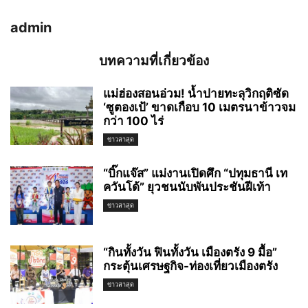
admin
บทความที่เกี่ยวข้อง
แม่ฮ่องสอนอ่วม! น้ำปายทะลุวิกฤติซัด
‘ซูตองเป้’ ขาดเกือบ 10 เมตรนาข้าวจม
กว่า 100 ไร่
ข่าวล่าสุด
“บิ๊กแจ๊ส” แม่งานเปิดศึก “ปทุมธานี เท
ควันโด้” ยุวชนนับพันประชันฝีเท้า
ข่าวล่าสุด
“กินทั้งวัน ฟินทั้งวัน เมืองตรัง 9 มื้อ”
กระตุ้นเศรษฐกิจ-ท่องเที่ยวเมืองตรัง
ข่าวล่าสุด