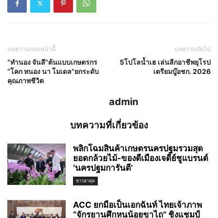
บทความก่อนหน้านี้
บทความถัดไป
“ทำนอง จันลี”ต้นแบบเกษตรกร
5โปโลน้ำเฮ เล่นลีกอาชีพยุโรป
“โคก หนอง นา โมเดล”ยกระดับ
เตรียมบู๊อชก. 2026
คุณภาพชีวิต
admin
บทความที่เกี่ยวข้อง
พลิกโฉมสินค้าเกษตรนครปฐมรวมสุด
ยอดกล้วยไม้-ของดีเมืองเจดีย์ชูแบรนด์
‘นครปฐมการันตี’
ข่าวล่าสุด
ACC ยกมือเป็นเอกฉันท์ ไทยเจ้าภาพ
“จักรยานศึกหนูน้อยขาไถ” ชิงแชมป์