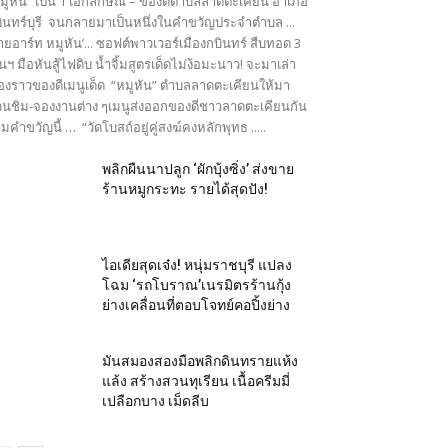
มูหัน” เป็น 1 เอกลักษณ์ – ของดีตำบลลาดตะเคียน อำเภอ
ินทร์บุรี จนกลายมาเป็นหนึ่งในคำขวัญประจำตำบล ...
ายอาร์ท หมูหัน’... ซอฟต์พาวเวอร์เมืองกบินทร์ สืบทอด 3
นฯ มือหันสู้ไฟดิบ น้ำจิ้มสูตรเด็ดไม่ง้อมะนาว! จะมาเล่า
ื่องราวของดีเมนูเด็ด “หมูหัน” ตำบลลาดตะเคียนให้มา
นชิม-จองงานต่าง ๆเมนูส่งออกของดีชาวลาดตะเคียนกัน
มคำขวัญนี้ … “วัดโบสถ์อยู่คู่สงฆ์คงหลักพุทธ .....
พลิกผืนนาปลูก ‘ผักบุ้งซิ่ง’ ส่งขาย
ร้านหมูกระทะ รายได้สุดปัง!
ไอเดียสุดเจ๋ง! หนุ่มราชบุรี แปลง
โฉม ‘รถโบราณ’เนรมิตรร้านกุ้ง
ย่างเคลื่อนที่ตอบโจทย์คอปิ้งย่าง
มันสมองสองมือพลิกดินทรายแห้ง
แล้ง สร้างสวนทุเรียน เนื้อครีมมี่
เปลือกบาง เม็ดลีบ