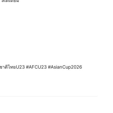
้ สเตเดียม
ีมชาติไทยU23 #AFCU23 #AsianCup2026