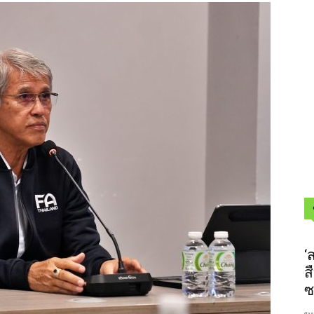
‘
ส
ซ