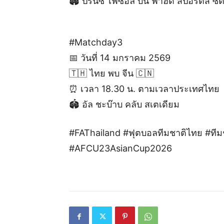
🏟️ ปรินซ์ ไฟซอล บิน ฟาฮัด สปอร์ตส์ ซิตี
#Matchday3
📅 วันที่ 14 มกราคม 2569
🇹🇭 ไทย พบ จีน 🇨🇳
⏰ เวลา 18.30 น. ตามเวลาประเทศไทย
🏟️ อัล ชะบ๊าบ คลับ สเตเดียม
#FAThailand #ฟุตบอลทีมชาติไทย #ท
#AFCU23AsianCup2026