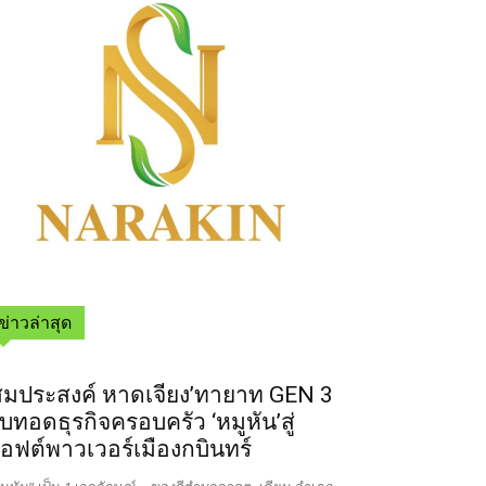
ข่าวล่าสุด
สมประสงค์ หาดเจียง’ทายาท GEN 3
ืบทอดธุรกิจครอบครัว ‘หมูหัน’สู่
อฟต์พาวเวอร์เมืองกบินทร์