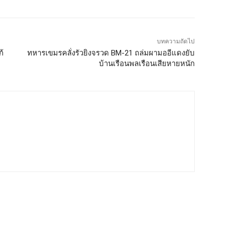
บทความถัดไป
ก้
ทหารเขมรคลั่งรัวยิงจรวด BM-21 ถล่มผามออีแดงยับ
บ้านเรือนพลเรือนเสียหายหนัก