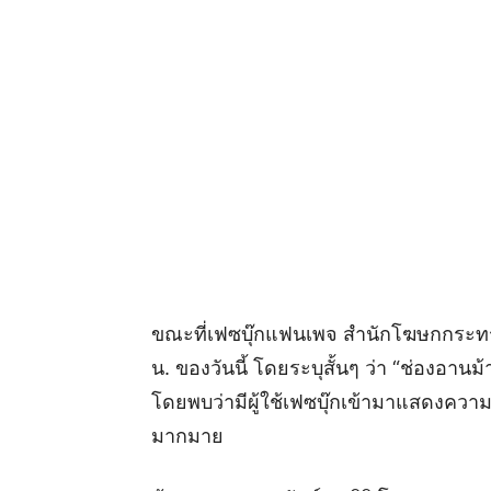
ขณะที่เฟซบุ๊กแฟนเพจ สำนักโฆษกกระทร
น. ของวันนี้ โดยระบุสั้นๆ ว่า “ช่องอา
โดยพบว่ามีผู้ใช้เฟซบุ๊กเข้ามาแสดงควา
มากมาย