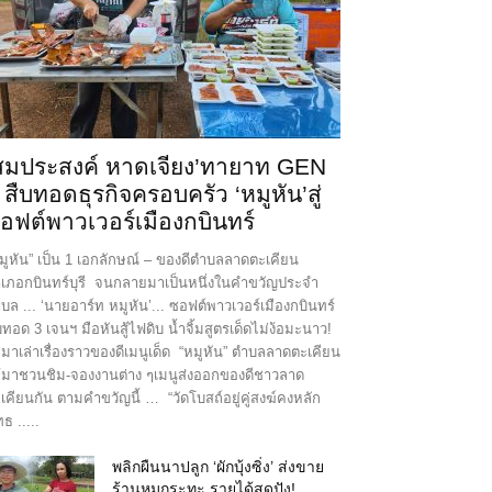
สมประสงค์ หาดเจียง’ทายาท GEN
 สืบทอดธุรกิจครอบครัว ‘หมูหัน’สู่
อฟต์พาวเวอร์เมืองกบินทร์
มูหัน” เป็น 1 เอกลักษณ์ – ของดีตำบลลาดตะเคียน
เภอกบินทร์บุรี จนกลายมาเป็นหนึ่งในคำขวัญประจำ
บล ... ‘นายอาร์ท หมูหัน’... ซอฟต์พาวเวอร์เมืองกบินทร์
บทอด 3 เจนฯ มือหันสู้ไฟดิบ น้ำจิ้มสูตรเด็ดไม่ง้อมะนาว!
มาเล่าเรื่องราวของดีเมนูเด็ด “หมูหัน” ตำบลลาดตะเคียน
้มาชวนชิม-จองงานต่าง ๆเมนูส่งออกของดีชาวลาด
เคียนกัน ตามคำขวัญนี้ … “วัดโบสถ์อยู่คู่สงฆ์คงหลัก
ทธ .....
พลิกผืนนาปลูก ‘ผักบุ้งซิ่ง’ ส่งขาย
ร้านหมูกระทะ รายได้สุดปัง!