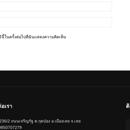
อีเมล์*
เว็บไซต์
นี้ในครั้งต่อไปที่ฉันแสดงความคิดเห็น
ต่อเรา
ต
ู่ 236/2 ถนนเจริญรัฐ ต.กุดป่อง อ.เมืองเลย จ.เลย
 0850707279