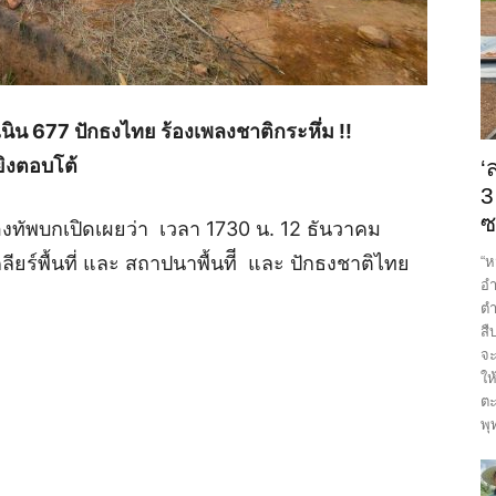
ิน 677 ปักธงไทย ร้องเพลงชาติกระหึ่ม !!
ยิงตอบโต้
‘
3
ซ
ทัพบกเปิดเผยว่า เวลา 1730 น. 12 ธันวาคม
ียร์พื้นที่ และ สถาปนาพื้นทีี และ ปักธงชาติไทย
“ห
อำ
ตำ
สื
จะ
ให
ตะ
พุ