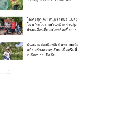
ไอเดียสุดเจ๋ง! หนุ่มราชบุรี แปลง
โฉม ‘รถโบราณ’เนรมิตรร้านกุ้ง
ย่างเคลื่อนที่ตอบโจทย์คอปิ้งย่าง
มันสมองสองมือพลิกดินทรายแห้ง
แล้ง สร้างสวนทุเรียน เนื้อครีมมี่
เปลือกบาง เม็ดลีบ