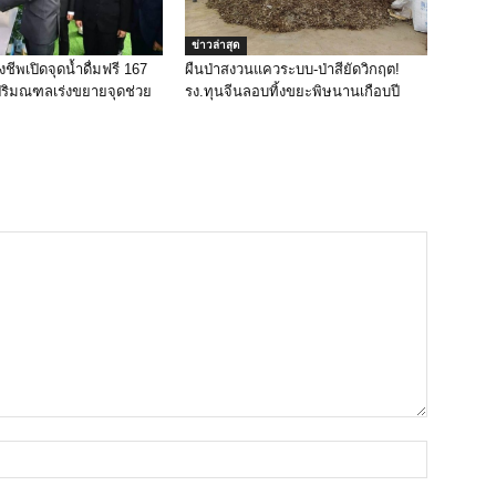
ข่าวล่าสุด
งชีพเปิดจุดน้ำดื่มฟรี 167
ผืนป่าสงวนแควระบบ-ป่าสียัดวิกฤต!
-ปริมณฑลเร่งขยายจุดช่วย
รง.ทุนจีนลอบทิ้งขยะพิษนานเกือบปี
ชื่อ*