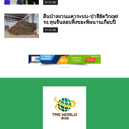
ข่าวล่าสุด
ผืนป่าสงวนแควระบบ-ป่าสียัดวิกฤต!
รง.ทุนจีนลอบทิ้งขยะพิษนานเกือบปี
ข่าวล่าสุด