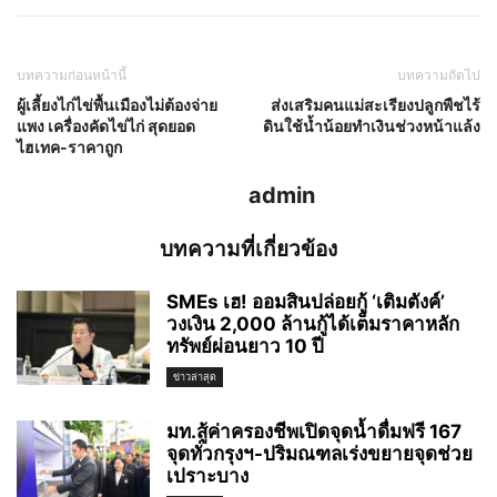
บทความก่อนหน้านี้
บทความถัดไป
ผู้เลี้ยงไก่ไข่พื้นเมืองไม่ต้องจ่าย
ส่งเสริมคนแม่สะเรียงปลูกพืชไร้
แพง เครื่องคัดไข่ไก่ สุดยอด
ดินใช้น้ำน้อยทำเงินช่วงหน้าแล้ง
ไฮเทค-ราคาถูก
admin
บทความที่เกี่ยวข้อง
SMEs เฮ! ออมสินปล่อยกู้ ‘เติมตังค์’
วงเงิน 2,000 ล้านกู้ได้เต็มราคาหลัก
ทรัพย์ผ่อนยาว 10 ปี
ข่าวล่าสุด
มท.สู้ค่าครองชีพเปิดจุดน้ำดื่มฟรี 167
จุดทั่วกรุงฯ-ปริมณฑลเร่งขยายจุดช่วย
เปราะบาง