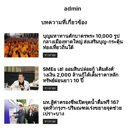
admin
บทความที่เกี่ยวข้อง
บุญมหาทานตักบาตรพระ 10,000 รูป
กลางเมืองหาดใหญ่ ส่งเสริมบุญ-กระตุ้น
ท่องเที่ยวถิ่นใต้
ข่าวล่าสุด
SMEs เฮ! ออมสินปล่อยกู้ ‘เติมตังค์’
วงเงิน 2,000 ล้านกู้ได้เต็มราคาหลัก
ทรัพย์ผ่อนยาว 10 ปี
ข่าวล่าสุด
มท.สู้ค่าครองชีพเปิดจุดน้ำดื่มฟรี 167
จุดทั่วกรุงฯ-ปริมณฑลเร่งขยายจุดช่วย
เปราะบาง
ข่าวล่าสุด