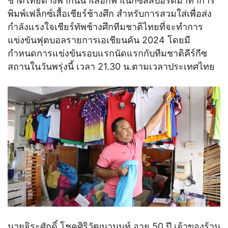
ชาติไทยต่างพากันนำเสื้อกีฬาเน็กซ์สสปอร์ตมาทำการ
พิมพ์เฟล็กซ์เสื้อเชียร์ช้างศึก สำหรับการสวมใส่เพื่อส่ง
กำลังแรงใจเชียร์ทัพช้างศึกทีมชาติไทยที่จะทำการ
แข่งขันฟุตบอลรายการเอเชียนคัน 2024 โดยมี
กำหนดการแข่งขันรอบแรกนัดแรกกับทีมชาติคีร์กีซ
สถานในวันพรุ่งนี้ เวลา 21.30 น.ตามเวลาประเทศไทย
นายจิระศักดิ์ โชคศิริวัฒนานนท์ อายุ 50 ปี เจ้าของร้าน