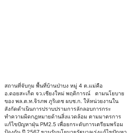
สถานที่จับกุม พื้นที่บ้านป่าบง หมู่ 4 ต.แม่คือ
อ.ดอยสะเก็ด จว.เชียงใหม่ พฤติการณ์ ตามนโยบาย
ของ พล.ต.ท.จิรภพ ภูริเดช ผบช.ก. ให้หน่วยงานใน
สังกัดดำเนินการปราบปรามการลักลอบการกระ
ทำความผิดกฎหมายด้านสิ่งแวดล้อม ตามมาตรการ
แก้ไขปัญหาฝุ่น PM2.5 เพื่อยกระดับการเตรียมพร้อม
ป้องกัน ปี 2567 ขานรับนโยบายรัฐบาลเร่งแก้ไขปัญหา