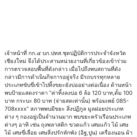
เจ้าหน้าที่ กก.๔ บก.ปทส.ชุดปฏิบัติการประจำจังหวัด
เชียงใหม่ จึงได้ประสานหน่วยงานที่เกี่ยวข้องเข้าร่วม
การตรวจสอบพื้นที่ดังกล่าว เมื่อไปถึงพบสถานที่ดัง
กล่าวมีการดำเนินกิจการอยู่จริง มีรถบรรทุกหลาย
ประเภทขับขี่เข้าไปทิ้งขยะยังบ่ออย่างต่อเนื่อง ด้านหน้า
พบป้ายแสดงราคา “ค่าทิ้งลงบ่อ 6 ล้อ 120 บาท,ดั้ม 100
บาท กระบะ 80 บาท (จ่ายสดเท่านั้น) พร้อมเพย์ 085-
708xxxx” สภาพพบมีขยะ สิ่งปฏิกูล มูลฝอยประเภท
ต่าง ๆ กองอยู่เป็นจำนวนมาก พบขยะครัวเรือนประเภท
ต่างๆ อาทิ เช่น ถุงพลาสติก ขวดแก้ว เศษแก้ว ไม้ เศษ
ไม้ เศษขี่เลื่อย เศษสิ่งปรักหักพัง (อิฐ,ปูน) เครื่องนอน ผ้า