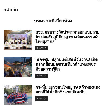
admin
บทความที่เกี่ยวข้อง
สวธ. มอบรางวัลประกวดออกแบบลาย
ผ้า สอดรับภูมิปัญญาทางวัฒนธรรมผ้า
ไทยสู่สากล
ข่าวล่าสุด
‘นครชุม’ ปลุกมนต์เสน่ห์วันวาน! เปิด
ตลาดย้อนยุคชวนเที่ยวกำแพงเพชร
ด้วยความรู้สึก
ข่าวล่าสุด
กระหึ่ม!เยาวชนไทยยู 19 คว้าทองแดง
ฮอกกี้ใต้น้ำศึกชิงแชมป์เอเชีย
ข่าวล่าสุด