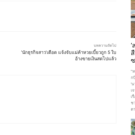
‘
บทความถัดไป
ส
‘นักธุรกิจสาว’เดือด แจ้งจับแม่ค้าหวยเบี้ยวถูก 5 ใบ
อ้างขายเงินสดไปแล้ว
ซ
“ห
กบ
‘น
เจ
เร
ชว
ตา