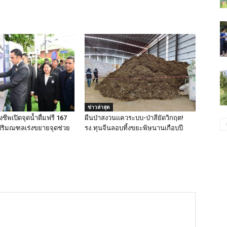
ข่าวล่าสุด
ชีพเปิดจุดน้ำดื่มฟรี 167
ผืนป่าสงวนแควระบบ-ป่าสียัดวิกฤต!
ฯ-ปริมณฑลเร่งขยายจุดช่วย
รง.ทุนจีนลอบทิ้งขยะพิษนานเกือบปี