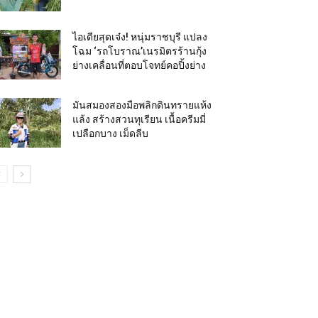
ไอเดียสุดเจ๋ง! หนุ่มราชบุรี แปลง
โฉม ‘รถโบราณ’เนรมิตรร้านกุ้ง
ย่างเคลื่อนที่ตอบโจทย์คอปิ้งย่าง
มันสมองสองมือพลิกดินทรายแห้ง
แล้ง สร้างสวนทุเรียน เนื้อครีมมี่
เปลือกบาง เม็ดลีบ