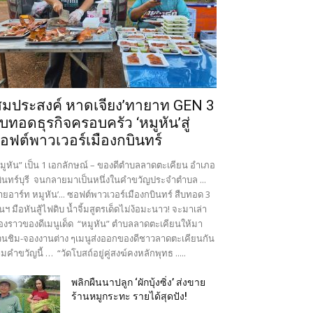
สมประสงค์ หาดเจียง’ทายาท GEN 3
ืบทอดธุรกิจครอบครัว ‘หมูหัน’สู่
อฟต์พาวเวอร์เมืองกบินทร์
มูหัน” เป็น 1 เอกลักษณ์ – ของดีตำบลลาดตะเคียน อำเภอ
ินทร์บุรี จนกลายมาเป็นหนึ่งในคำขวัญประจำตำบล ...
ายอาร์ท หมูหัน’... ซอฟต์พาวเวอร์เมืองกบินทร์ สืบทอด 3
นฯ มือหันสู้ไฟดิบ น้ำจิ้มสูตรเด็ดไม่ง้อมะนาว! จะมาเล่า
ื่องราวของดีเมนูเด็ด “หมูหัน” ตำบลลาดตะเคียนให้มา
นชิม-จองงานต่าง ๆเมนูส่งออกของดีชาวลาดตะเคียนกัน
มคำขวัญนี้ … “วัดโบสถ์อยู่คู่สงฆ์คงหลักพุทธ .....
พลิกผืนนาปลูก ‘ผักบุ้งซิ่ง’ ส่งขาย
ร้านหมูกระทะ รายได้สุดปัง!