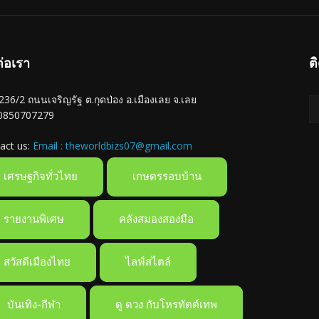
ต่อเรา
ต
ู่ 236/2 ถนนเจริญรัฐ ต.กุดป่อง อ.เมืองเลย จ.เลย
 0850707279
act us:
Email : theworldbizs07@gmail.com
เศรษฐกิจทั่วไทย
เกษตรรอบบ้าน
รายงานพิเศษ
คลังสมองสองมือ
สวัสดีเมืองไทย
ไลฟ์สไตล์
บันเทิง-กีฬา
ดู ดวง กับโหรทัตต์เทพ