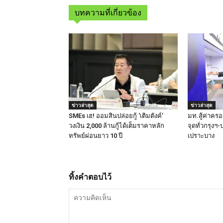
บทความที่เกี่ยวข้อง
ข่าวล่าสุด
ข่าวล่าสุด
SMEs เฮ! ออมสินปล่อยกู้ ‘เติมตังค์’
มท.สู้ค่าครอง
วงเงิน 2,000 ล้านกู้ได้เต็มราคาหลัก
จุดทั่วกรุง
ทรัพย์ผ่อนยาว 10 ปี
เปราะบาง
ทิ้งคำตอบไว้