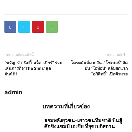
บทความก่อนหน้านี้
บทความถัดไป
“ขวัญ-จ๋า-นิกกี้-แจ็ค-เบียร์” ร่วม
โครตมันส์มวยวัน..”โซเนอร์” อัด
เล่นภารกิจ“The Sims”สุด
ยับ “โอท็อป” หลับยกแรก
มันส์!!!
“อภิสิทธิ์” เปิดตัวสวย
admin
บทความที่เกี่ยวข้อง
จอมพลังยุวชน-เยาวชนทีมชาติ บินสู้
ศึกชิงแขมป์ เอเชีย ที่อุซเบกิสถาน