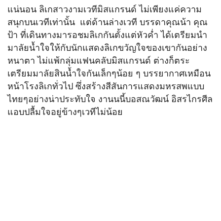
แน่นอน ลิเกสาวงามเวทีมิสแกรนด์ ไม่เพียงแค่ความ
สนุกบนเวทีเท่านั้น แต่ด้านล่างเวที บรรดาคุณน้า คุณ
ป้า ที่เดินทางมารอชมลิเกกันตั้งแต่หัวค่ำ ได้เตรียมนำ
มาลัยน้ำใจให้กับนักแสดงลิเกขวัญใจของเขากันอย่าง
หนาตา ไม่แพ้กลุ่มแฟนคลับมิสแกรนด์ ต่างก็ตระ
เตรียมมาลัยสินน้ำใจกันเล็กๆน้อย ๆ บรรยากาศเหมือน
หน้าโรงลิเกทั่วไป ซึ่งสร้างสีสันการแสดงมหรสพแบบ
ไทยๆอย่างน่าประทับใจ งานนนี้บอสณวัฒน์ อิสรไกรศีล
แอบปลื้มใจอยู่ข้างๆเวทีไม่น้อย